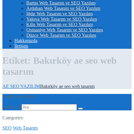
Bartın Web Tasarım ve SEO Yazılım
Ardahan Web Tasarım ve SEO Yazılım
Iğdır Web Tasarım ve SEO Yazılım
Yalova Web Tasarım ve SEO Yazılım
Kilis Web Tasarım ve SEO Yazılım
Osmaniye Web Tasarım ve SEO Yazılım
Düzce Web Tasarım ve SEO Yazılım
Hakkımızda
İletişim
Etiket:
Bakırköy ae seo web
tasarım
AE SEO YAZILIM
Bakırköy ae seo web tasarım
Search our Posts
Şunu ara:
Categories:
SEO
Web Tasarım