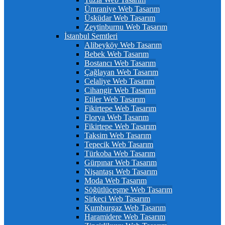
Ümraniye Web Tasarım
Üsküdar Web Tasarım
Zeytinburnu Web Tasarım
İstanbul Semtleri
Alibeyköy Web Tasarım
Bebek Web Tasarım
Bostancı Web Tasarım
Çağlayan Web Tasarım
Celaliye Web Tasarım
Cihangir Web Tasarım
Etiler Web Tasarım
Fikirtepe Web Tasarım
Florya Web Tasarım
Fikirtepe Web Tasarım
Taksim Web Tasarım
Tepecik Web Tasarım
Türkoba Web Tasarım
Gürpınar Web Tasarım
Nişantaşı Web Tasarım
Moda Web Tasarım
Söğütlüçeşme Web Tasarım
Sirkeci Web Tasarım
Kumburgaz Web Tasarım
Haramidere Web Tasarım