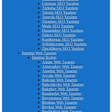
Gürpınar SEO Yazılımı
Türkoba SEO Yazılımı
Taksim SEO Yazılımı
Tepecik SEO Yazılımı
Nişantaşı SEO Yazılımı
Moda SEO Yazılımı
Haramidere SEO Yazılımı
Sirkeci SEO Yazılımı
Kumburgaz SEO Yazılımı
Söğütlüçeşme SEO Yazılımı
Zincirlikuyu SEO Yazılımı
İstanbul Web Tasarım
İstanbul İlçeleri
Adalar Web Tasarım
Arnavutköy Web Tasarım
Ataşehir Web Tasarım
Avcılar Web Tasarım
Bağcılar Web Tasarım
Bahçelievler Web Tasarım
Bakırköy Web Tasarım
Başakşehir Web Tasarım
Bayrampaşa Web Tasarım
Beşiktaş Web Tasarım
Beykoz Web Tasarım
Beylikdüzü Web Tasarım