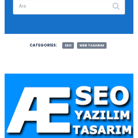
Şunu ara:
CATEGORIES:
SEO
WEB TASARIM