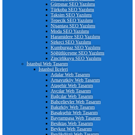
Gürpınar SEO Yazılımı
Türkoba SEO Yazılımı
Taksim SEO Yazılımı
Tepecik SEO Yazılımı
Nişantaşı SEO Yazılımı
Moda SEO Yazılımı
Haramidere SEO Yazılımı
Sirkeci SEO Yazılımı
Kumburgaz SEO Yazılımı
Söğütlüçeşme SEO Yazılımı
Zincirlikuyu SEO Yazılımı
İstanbul Web Tasarım
İstanbul İlçeleri
Adalar Web Tasarım
Arnavutköy Web Tasarım
Ataşehir Web Tasarım
Avcılar Web Tasarım
Bağcılar Web Tasarım
Bahçelievler Web Tasarım
Bakırköy Web Tasarım
Başakşehir Web Tasarım
Bayrampaşa Web Tasarım
Beşiktaş Web Tasarım
Beykoz Web Tasarım
Beylikdüzü Web Tasarım