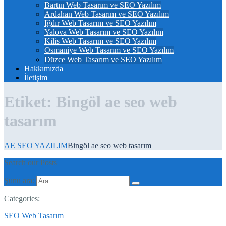
Bartın Web Tasarım ve SEO Yazılım
Ardahan Web Tasarım ve SEO Yazılım
Iğdır Web Tasarım ve SEO Yazılım
Yalova Web Tasarım ve SEO Yazılım
Kilis Web Tasarım ve SEO Yazılım
Osmaniye Web Tasarım ve SEO Yazılım
Düzce Web Tasarım ve SEO Yazılım
Hakkımızda
İletişim
Etiket:
Bingöl ae seo web
tasarım
AE SEO YAZILIM
Bingöl ae seo web tasarım
Search our Posts
Şunu ara:
Categories:
SEO
Web Tasarım