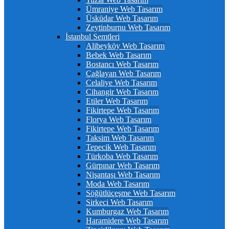
Ümraniye Web Tasarım
Üsküdar Web Tasarım
Zeytinburnu Web Tasarım
İstanbul Semtleri
Alibeyköy Web Tasarım
Bebek Web Tasarım
Bostancı Web Tasarım
Çağlayan Web Tasarım
Celaliye Web Tasarım
Cihangir Web Tasarım
Etiler Web Tasarım
Fikirtepe Web Tasarım
Florya Web Tasarım
Fikirtepe Web Tasarım
Taksim Web Tasarım
Tepecik Web Tasarım
Türkoba Web Tasarım
Gürpınar Web Tasarım
Nişantaşı Web Tasarım
Moda Web Tasarım
Söğütlüçeşme Web Tasarım
Sirkeci Web Tasarım
Kumburgaz Web Tasarım
Haramidere Web Tasarım