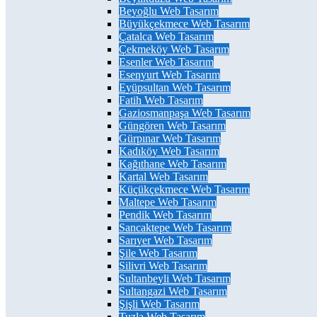
Beyoğlu Web Tasarım
Büyükçekmece Web Tasarım
Çatalca Web Tasarım
Çekmeköy Web Tasarım
Esenler Web Tasarım
Esenyurt Web Tasarım
Eyüpsultan Web Tasarım
Fatih Web Tasarım
Gaziosmanpaşa Web Tasarım
Güngören Web Tasarım
Gürpınar Web Tasarım
Kadıköy Web Tasarım
Kağıthane Web Tasarım
Kartal Web Tasarım
Küçükçekmece Web Tasarım
Maltepe Web Tasarım
Pendik Web Tasarım
Sancaktepe Web Tasarım
Sarıyer Web Tasarım
Şile Web Tasarım
Silivri Web Tasarım
Sultanbeyli Web Tasarım
Sultangazi Web Tasarım
Şişli Web Tasarım
Tuzla Web Tasarım