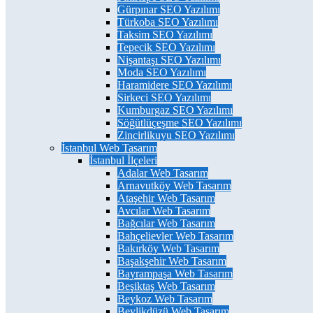
Gürpınar SEO Yazılımı
Türkoba SEO Yazılımı
Taksim SEO Yazılımı
Tepecik SEO Yazılımı
Nişantaşı SEO Yazılımı
Moda SEO Yazılımı
Haramidere SEO Yazılımı
Sirkeci SEO Yazılımı
Kumburgaz SEO Yazılımı
Söğütlüçeşme SEO Yazılımı
Zincirlikuyu SEO Yazılımı
İstanbul Web Tasarım
İstanbul İlçeleri
Adalar Web Tasarım
Arnavutköy Web Tasarım
Ataşehir Web Tasarım
Avcılar Web Tasarım
Bağcılar Web Tasarım
Bahçelievler Web Tasarım
Bakırköy Web Tasarım
Başakşehir Web Tasarım
Bayrampaşa Web Tasarım
Beşiktaş Web Tasarım
Beykoz Web Tasarım
Beylikdüzü Web Tasarım