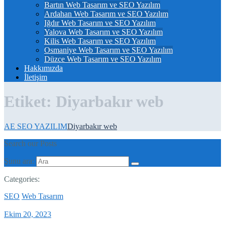
Bartın Web Tasarım ve SEO Yazılım
Ardahan Web Tasarım ve SEO Yazılım
Iğdır Web Tasarım ve SEO Yazılım
Yalova Web Tasarım ve SEO Yazılım
Kilis Web Tasarım ve SEO Yazılım
Osmaniye Web Tasarım ve SEO Yazılım
Düzce Web Tasarım ve SEO Yazılım
Hakkımızda
İletişim
Etiket:
Diyarbakır web
AE SEO YAZILIM
Diyarbakır web
Search our Posts
Şunu ara:
Categories:
SEO
Web Tasarım
Ekim 20, 2023