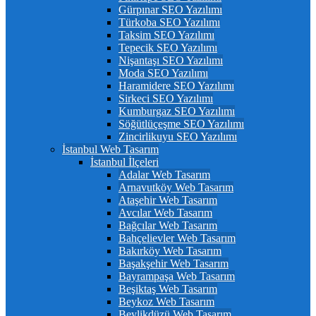
Gürpınar SEO Yazılımı
Türkoba SEO Yazılımı
Taksim SEO Yazılımı
Tepecik SEO Yazılımı
Nişantaşı SEO Yazılımı
Moda SEO Yazılımı
Haramidere SEO Yazılımı
Sirkeci SEO Yazılımı
Kumburgaz SEO Yazılımı
Söğütlüçeşme SEO Yazılımı
Zincirlikuyu SEO Yazılımı
İstanbul Web Tasarım
İstanbul İlçeleri
Adalar Web Tasarım
Arnavutköy Web Tasarım
Ataşehir Web Tasarım
Avcılar Web Tasarım
Bağcılar Web Tasarım
Bahçelievler Web Tasarım
Bakırköy Web Tasarım
Başakşehir Web Tasarım
Bayrampaşa Web Tasarım
Beşiktaş Web Tasarım
Beykoz Web Tasarım
Beylikdüzü Web Tasarım