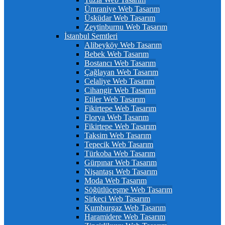
Ümraniye Web Tasarım
Üsküdar Web Tasarım
Zeytinburnu Web Tasarım
İstanbul Semtleri
Alibeyköy Web Tasarım
Bebek Web Tasarım
Bostancı Web Tasarım
Çağlayan Web Tasarım
Celaliye Web Tasarım
Cihangir Web Tasarım
Etiler Web Tasarım
Fikirtepe Web Tasarım
Florya Web Tasarım
Fikirtepe Web Tasarım
Taksim Web Tasarım
Tepecik Web Tasarım
Türkoba Web Tasarım
Gürpınar Web Tasarım
Nişantaşı Web Tasarım
Moda Web Tasarım
Söğütlüçeşme Web Tasarım
Sirkeci Web Tasarım
Kumburgaz Web Tasarım
Haramidere Web Tasarım