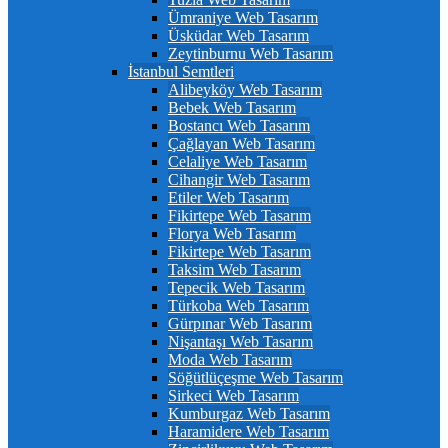
Ümraniye Web Tasarım
Üsküdar Web Tasarım
Zeytinburnu Web Tasarım
İstanbul Semtleri
Alibeyköy Web Tasarım
Bebek Web Tasarım
Bostancı Web Tasarım
Çağlayan Web Tasarım
Celaliye Web Tasarım
Cihangir Web Tasarım
Etiler Web Tasarım
Fikirtepe Web Tasarım
Florya Web Tasarım
Fikirtepe Web Tasarım
Taksim Web Tasarım
Tepecik Web Tasarım
Türkoba Web Tasarım
Gürpınar Web Tasarım
Nişantaşı Web Tasarım
Moda Web Tasarım
Söğütlüçeşme Web Tasarım
Sirkeci Web Tasarım
Kumburgaz Web Tasarım
Haramidere Web Tasarım