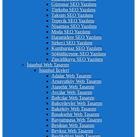
Gürpınar SEO Yazılımı
Türkoba SEO Yazılımı
Taksim SEO Yazılımı
Tepecik SEO Yazılımı
Nişantaşı SEO Yazılımı
Moda SEO Yazılımı
Haramidere SEO Yazılımı
Sirkeci SEO Yazılımı
Kumburgaz SEO Yazılımı
Söğütlüçeşme SEO Yazılımı
Zincirlikuyu SEO Yazılımı
İstanbul Web Tasarım
İstanbul İlçeleri
Adalar Web Tasarım
Arnavutköy Web Tasarım
Ataşehir Web Tasarım
Avcılar Web Tasarım
Bağcılar Web Tasarım
Bahçelievler Web Tasarım
Bakırköy Web Tasarım
Başakşehir Web Tasarım
Bayrampaşa Web Tasarım
Beşiktaş Web Tasarım
Beykoz Web Tasarım
Beylikdüzü Web Tasarım