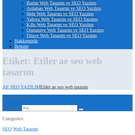
Bartın Web Tasarım ve SEO Yazılım
Ardahan Web Tasarım ve SEO Yazılım
Iğdır Web Tasarım ve SEO Yazılım
Yalova Web Tasarım ve SEO Yazılım
Kilis Web Tasarım ve SEO Yazılım
Osmaniye Web Tasarım ve SEO Yazılım
Düzce Web Tasarım ve SEO Yazılım
Hakkımızda
İletişim
Etiket:
Etiler ae seo web
tasarım
AE SEO YAZILIM
Etiler ae seo web tasarım
Search our Posts
Şunu ara:
Categories:
SEO
Web Tasarım