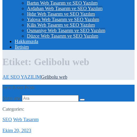
Bartın Web Tasarım ve SEO Yazılım
Ardahan Web Tasarım ve SEO Yazılım
Iğdır Web Tasarım ve SEO Yazılım
Yalova Web Tasarım ve SEO Yazılım
Kilis Web Tasarım ve SEO Yazılım
Osmaniye Web Tasarım ve SEO Yazılım
Düzce Web Tasarım ve SEO Yazılım
Hakkımızda
İletişim
Etiket:
Gelibolu web
AE SEO YAZILIM
Gelibolu web
Search our Posts
Şunu ara:
Categories:
SEO
Web Tasarım
Ekim 20, 2023