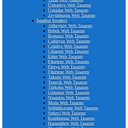
Ümraniye Web Tasarım
Üsküdar Web Tasarım
Zeytinburnu Web Tasarım
İstanbul Semtleri
Alibeyköy Web Tasarım
Bebek Web Tasarım
Bostancı Web Tasarım
Çağlayan Web Tasarım
Celaliye Web Tasarım
Cihangir Web Tasarım
Etiler Web Tasarım
Fikirtepe Web Tasarım
Florya Web Tasarım
Fikirtepe Web Tasarım
Taksim Web Tasarım
Tepecik Web Tasarım
Türkoba Web Tasarım
Gürpınar Web Tasarım
Nişantaşı Web Tasarım
Moda Web Tasarım
Söğütlüçeşme Web Tasarım
Sirkeci Web Tasarım
Kumburgaz Web Tasarım
Haramidere Web Tasarım