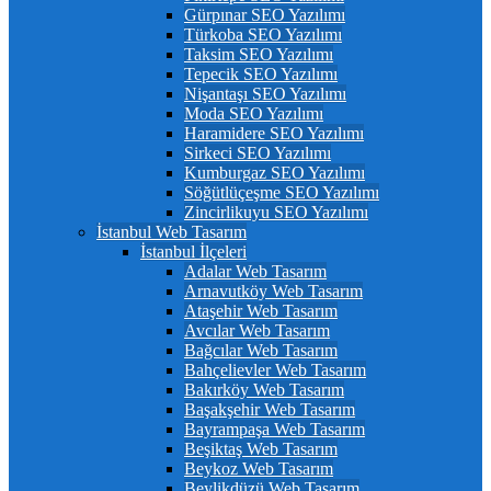
Gürpınar SEO Yazılımı
Türkoba SEO Yazılımı
Taksim SEO Yazılımı
Tepecik SEO Yazılımı
Nişantaşı SEO Yazılımı
Moda SEO Yazılımı
Haramidere SEO Yazılımı
Sirkeci SEO Yazılımı
Kumburgaz SEO Yazılımı
Söğütlüçeşme SEO Yazılımı
Zincirlikuyu SEO Yazılımı
İstanbul Web Tasarım
İstanbul İlçeleri
Adalar Web Tasarım
Arnavutköy Web Tasarım
Ataşehir Web Tasarım
Avcılar Web Tasarım
Bağcılar Web Tasarım
Bahçelievler Web Tasarım
Bakırköy Web Tasarım
Başakşehir Web Tasarım
Bayrampaşa Web Tasarım
Beşiktaş Web Tasarım
Beykoz Web Tasarım
Beylikdüzü Web Tasarım