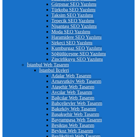
Gürpınar SEO Yazılımı
Türkoba SEO Yazılımı
Taksim SEO Yazılımı
Tepecik SEO Yazılımı
Nişantaşı SEO Yazılımı
Moda SEO Yazılımı
Haramidere SEO Yazılımı
Sirkeci SEO Yazılımı
Kumburgaz SEO Yazılımı
Söğütlüçeşme SEO Yazılımı
Zincirlikuyu SEO Yazılımı
İstanbul Web Tasarım
İstanbul İlçeleri
Adalar Web Tasarım
Arnavutköy Web Tasarım
Ataşehir Web Tasarım
Avcılar Web Tasarım
Bağcılar Web Tasarım
Bahçelievler Web Tasarım
Bakırköy Web Tasarım
Başakşehir Web Tasarım
Bayrampaşa Web Tasarım
Beşiktaş Web Tasarım
Beykoz Web Tasarım
Beylikdüzü Web Tasarım