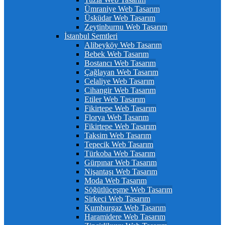
Ümraniye Web Tasarım
Üsküdar Web Tasarım
Zeytinburnu Web Tasarım
İstanbul Semtleri
Alibeyköy Web Tasarım
Bebek Web Tasarım
Bostancı Web Tasarım
Çağlayan Web Tasarım
Celaliye Web Tasarım
Cihangir Web Tasarım
Etiler Web Tasarım
Fikirtepe Web Tasarım
Florya Web Tasarım
Fikirtepe Web Tasarım
Taksim Web Tasarım
Tepecik Web Tasarım
Türkoba Web Tasarım
Gürpınar Web Tasarım
Nişantaşı Web Tasarım
Moda Web Tasarım
Söğütlüçeşme Web Tasarım
Sirkeci Web Tasarım
Kumburgaz Web Tasarım
Haramidere Web Tasarım