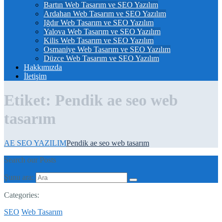
Bartın Web Tasarım ve SEO Yazılım
Ardahan Web Tasarım ve SEO Yazılım
Iğdır Web Tasarım ve SEO Yazılım
Yalova Web Tasarım ve SEO Yazılım
Kilis Web Tasarım ve SEO Yazılım
Osmaniye Web Tasarım ve SEO Yazılım
Düzce Web Tasarım ve SEO Yazılım
Hakkımızda
İletişim
Etiket:
Pendik ae seo web
tasarım
AE SEO YAZILIM
Pendik ae seo web tasarım
Search our Posts
Şunu ara:
Categories:
SEO
Web Tasarım