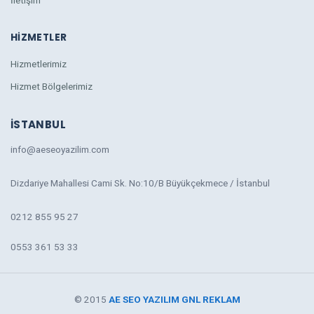
İletişim
HIZMETLER
Hizmetlerimiz
Hizmet Bölgelerimiz
İSTANBUL
info@aeseoyazilim.com
Dizdariye Mahallesi Cami Sk. No:10/B Büyükçekmece / İstanbul
0212 855 95 27
0553 361 53 33
© 2015
AE SEO YAZILIM
GNL REKLAM