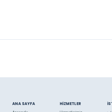
IM
ANA SAYFA
HIZMETLER
İ