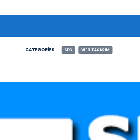
Şunu ara:
CATEGORIES:
SEO
WEB TASARIM