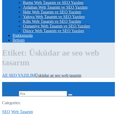
Bartın Web Tasarım ve SEO Yazılım
Ardahan Web Tasarım ve SEO Yazılım
Iğdır Web Tasarım ve SEO Yazılım
Yalova Web Tasarım ve SEO Yazılım
Kilis Web Tasarım ve SEO Yazılım
Osmaniye Web Tasarım ve SEO Yazılım
Düzce Web Tasarım ve SEO Yazılım
Hakkımızda
İletişim
Etiket:
Üsküdar ae seo web
tasarım
AE SEO YAZILIM
Üsküdar ae seo web tasarım
Search our Posts
Şunu ara:
Categories:
SEO
Web Tasarım