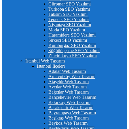
Gürpınar SEO Yazılımı
Türkoba SEO Yazılımı
Taksim SEO Yazılımı
Tepecik SEO Yazılımı
Nişantaşı SEO Yazılımı
Moda SEO Yazılımı
Haramidere SEO Yazılımı
Sirkeci SEO Yazılımı
Kumburgaz SEO Yazılımı
Söğütlüçeşme SEO Yazılımı
Zincirlikuyu SEO Yazılımı
İstanbul Web Tasarım
İstanbul İlçeleri
Adalar Web Tasarım
Arnavutköy Web Tasarım
Ataşehir Web Tasarım
Avcılar Web Tasarım
Bağcılar Web Tasarım
Bahçelievler Web Tasarım
Bakırköy Web Tasarım
Başakşehir Web Tasarım
Bayrampaşa Web Tasarım
Beşiktaş Web Tasarım
Beykoz Web Tasarım
Beylikdüzü Web Tasarım