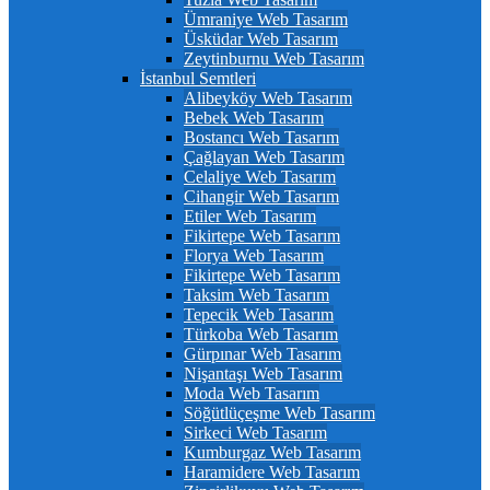
Ümraniye Web Tasarım
Üsküdar Web Tasarım
Zeytinburnu Web Tasarım
İstanbul Semtleri
Alibeyköy Web Tasarım
Bebek Web Tasarım
Bostancı Web Tasarım
Çağlayan Web Tasarım
Celaliye Web Tasarım
Cihangir Web Tasarım
Etiler Web Tasarım
Fikirtepe Web Tasarım
Florya Web Tasarım
Fikirtepe Web Tasarım
Taksim Web Tasarım
Tepecik Web Tasarım
Türkoba Web Tasarım
Gürpınar Web Tasarım
Nişantaşı Web Tasarım
Moda Web Tasarım
Söğütlüçeşme Web Tasarım
Sirkeci Web Tasarım
Kumburgaz Web Tasarım
Haramidere Web Tasarım