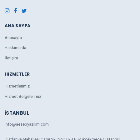
ANA SAYFA
Anasayfa
Hakkımızda
İletişim
HIZMETLER
Hizmetlerimiz
Hizmet Bölgelerimiz
İSTANBUL
info@aeseoyazilim.com
Dizdariye Mahallesi Cami Sk. No:10/B Büyükçekmece / İstanbul