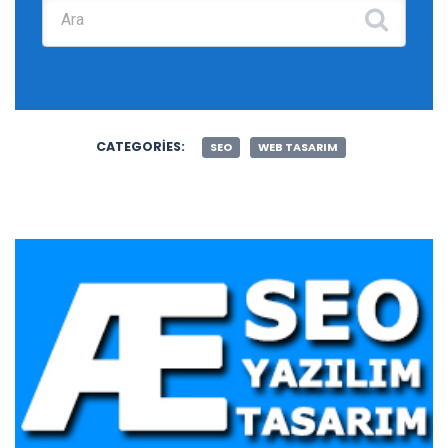
Şunu ara:
CATEGORIES:
SEO
WEB TASARIM