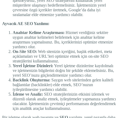
işletmeyseniz, yerel SEO stratejilerini kullanarak yerel
müşterilere ulaşmayı hedeflemelisiniz. İşletmenizin yerel
çevresine özgü içerikler üretmek, Google’da daha iyi
sıralamalar elde etmenize yardımcı olabilir.
Ayvacık AE SEO Yazılımı:
Anahtar Kelime Araştırması:
Hizmet verdiğiniz sektöre
uygun anahtar kelimeleri belirlemek için anahtar kelime
araştırması yapmalısınız. Bu, içeriklerinizi optimize etmenize
yardımcı olur.
On-Site SEO:
Web sitenizin içeriğini, başlık etiketleri, meta
açıklamaları ve URL’leri optimize etmek için on-site SEO
stratejilerini kullanmalısınız.
Yerel İşletme Dizinleri:
Yerel işletme dizinlerine kaydolmalı
ve işletmenizin bilgilerini doğru bir şekilde eklemelisiniz. Bu,
yerel SEO’nuzu güçlendirmenize yardımcı olur.
Backlink Oluşturma:
Saygın web sitelerinden gelen kaliteli
bağlantılar (backlinkler) elde etmek, SEO’nuzun
iyileştirilmesine yardımcı olabilir.
İzleme ve Analiz:
SEO stratejilerinizin etkisini izlemek ve
düzenli olarak analiz etmek, iyileştirmeler yapmanıza yardımcı
olacaktır. İşletmenizin çevrimiçi performansını değerlendirmek
için analitik araçlar kullanmalısınız.
Bir işletme olarak web tasarımı ve
SEO
yazılımı, yerel pazarda daha