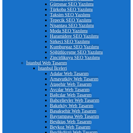
Gürpınar SEO Yazılımı
Türkoba SEO Yazılımı
Taksim SEO Yazılımı
Tepecik SEO Yazılımı
Nişantaşı SEO Yazılımı
Moda SEO Yazılımı
Haramidere SEO Yazılımı
Sirkeci SEO Yazılımı
Kumburgaz SEO Yazılımı
Söğütlüçeşme SEO Yazılımı
Zincirlikuyu SEO Yazılımı
İstanbul Web Tasarım
İstanbul İlçeleri
Adalar Web Tasarım
Arnavutköy Web Tasarım
Ataşehir Web Tasarım
Avcılar Web Tasarım
Bağcılar Web Tasarım
Bahçelievler Web Tasarım
Bakırköy Web Tasarım
Başakşehir Web Tasarım
Bayrampaşa Web Tasarım
Beşiktaş Web Tasarım
Beykoz Web Tasarım
Beylikdüzü Web Tasarım