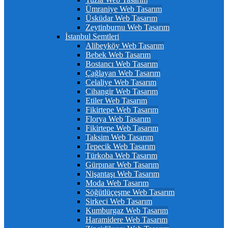
Ümraniye Web Tasarım
Üsküdar Web Tasarım
Zeytinburnu Web Tasarım
İstanbul Semtleri
Alibeyköy Web Tasarım
Bebek Web Tasarım
Bostancı Web Tasarım
Çağlayan Web Tasarım
Celaliye Web Tasarım
Cihangir Web Tasarım
Etiler Web Tasarım
Fikirtepe Web Tasarım
Florya Web Tasarım
Fikirtepe Web Tasarım
Taksim Web Tasarım
Tepecik Web Tasarım
Türkoba Web Tasarım
Gürpınar Web Tasarım
Nişantaşı Web Tasarım
Moda Web Tasarım
Söğütlüçeşme Web Tasarım
Sirkeci Web Tasarım
Kumburgaz Web Tasarım
Haramidere Web Tasarım