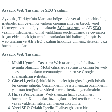
Ayvacık Web Tasarım ve SEO Yazılımı
Ayvacık , Türkiye’nin Marmara bölgesinde yer alan bir şehir olup,
işletmeler için çevrimiçi varlığın önemini anlayan birçok yerel
işletmeye ev sahipliği yapmaktadır.
Web tasarımı
ve
AE
SEO
yazılımı, işletmelerin dijital varlıklarını güçlendirmek ve çevrimiçi
başarı elde etmek için temel unsurlardan biri haline gelmiştir. İşte
web tasarımı ve
AE SEO
yazılımı hakkında bilmeniz gereken bazı
önemli noktalar:
Ayvacık Web Tasarımı:
Mobil Uyumlu Tasarım:
Web tasarımı, mobil cihazlara
uyumlu olmalıdır. Mobil cihazlarda sorunsuz çalışan bir web
sitesi, kullanıcıların memnuniyetini artırır ve Google
sıralamalarını iyileştirir.
Görsel İçerik:
Şehirdeki işletmeler için görsel içerik büyük
bir öneme sahiptir. Güzelliklerini ve işletmenizin özelliklerini
yansıtan fotoğraf ve videolar web sitenizde yer almalıdır.
Hız ve Performans:
Web sitenizin hızlı yüklenmesi
önemlidir. Kullanıcılar, hızlı açılan siteleri tercih ederler ve
yavaş yüklenen sitelerden hemen çıkabilirler.
Yerel SEO Odaklı İçerik:
Faaliyet gösteren bir