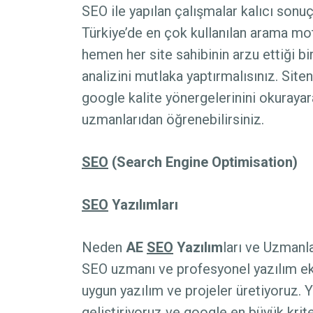
SEO ile yapılan çalışmalar kalıcı sonuç
Türkiye’de en çok kullanılan arama mo
hemen her site sahibinin arzu ettiği b
analizini mutlaka yaptırmalısınız. Site
google kalite yönergelerinini okuraya
uzmanlarıdan öğrenebilirsiniz.
SEO
(Search Engine Optimisation)
SEO
Yazılımları
Neden
AE
SEO
Yazılım
ları ve Uzmanla
SEO uzmanı ve profesyonel yazılım eki
uygun yazılım ve projeler üretiyoruz.
geliştiriyoruz ve google en büyük krit