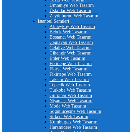
Ümraniye Web Tasarım
Üsküdar Web Tasarım
Zeytinburnu Web Tasarım
İstanbul Semtleri
Alibeyköy Web Tasarım
Bebek Web Tasarım
Bostancı Web Tasarım
Çağlayan Web Tasarım
Celaliye Web Tasarım
Cihangir Web Tasarım
Etiler Web Tasarım
Fikirtepe Web Tasarım
Florya Web Tasarım
Fikirtepe Web Tasarım
Taksim Web Tasarım
Tepecik Web Tasarım
Türkoba Web Tasarım
Gürpınar Web Tasarım
Nişantaşı Web Tasarım
Moda Web Tasarım
Söğütlüçeşme Web Tasarım
Sirkeci Web Tasarım
Kumburgaz Web Tasarım
Haramidere Web Tasarım