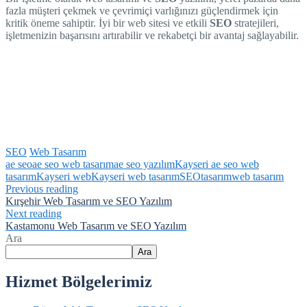
fazla müşteri çekmek ve çevrimiçi varlığınızı güçlendirmek için
kritik öneme sahiptir. İyi bir web sitesi ve etkili
SEO
stratejileri,
işletmenizin başarısını artırabilir ve rekabetçi bir avantaj sağlayabilir.
SEO
Web Tasarım
ae seo
ae seo web tasarım
ae seo yazılım
Kayseri ae seo web
tasarım
Kayseri web
Kayseri web tasarım
SEO
tasarım
web tasarım
Previous reading
Kırşehir Web Tasarım ve SEO Yazılım
Next reading
Kastamonu Web Tasarım ve SEO Yazılım
Ara
Ara
Hizmet Bölgelerimiz