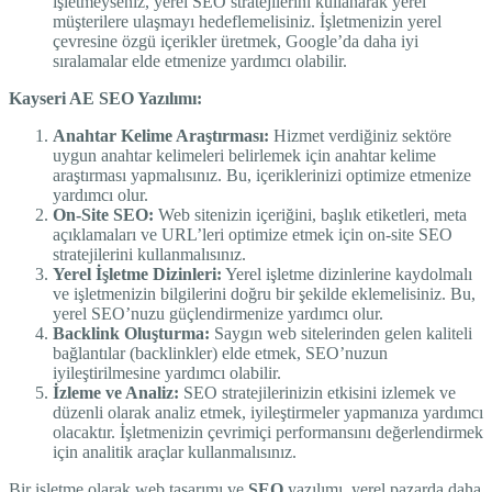
işletmeyseniz, yerel SEO stratejilerini kullanarak yerel
müşterilere ulaşmayı hedeflemelisiniz. İşletmenizin yerel
çevresine özgü içerikler üretmek, Google’da daha iyi
sıralamalar elde etmenize yardımcı olabilir.
Kayseri AE SEO Yazılımı:
Anahtar Kelime Araştırması:
Hizmet verdiğiniz sektöre
uygun anahtar kelimeleri belirlemek için anahtar kelime
araştırması yapmalısınız. Bu, içeriklerinizi optimize etmenize
yardımcı olur.
On-Site SEO:
Web sitenizin içeriğini, başlık etiketleri, meta
açıklamaları ve URL’leri optimize etmek için on-site SEO
stratejilerini kullanmalısınız.
Yerel İşletme Dizinleri:
Yerel işletme dizinlerine kaydolmalı
ve işletmenizin bilgilerini doğru bir şekilde eklemelisiniz. Bu,
yerel SEO’nuzu güçlendirmenize yardımcı olur.
Backlink Oluşturma:
Saygın web sitelerinden gelen kaliteli
bağlantılar (backlinkler) elde etmek, SEO’nuzun
iyileştirilmesine yardımcı olabilir.
İzleme ve Analiz:
SEO stratejilerinizin etkisini izlemek ve
düzenli olarak analiz etmek, iyileştirmeler yapmanıza yardımcı
olacaktır. İşletmenizin çevrimiçi performansını değerlendirmek
için analitik araçlar kullanmalısınız.
Bir işletme olarak web tasarımı ve
SEO
yazılımı, yerel pazarda daha