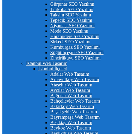
Gürpınar SEO Yazılımı
Türkoba SEO Yazılımı
Taksim SEO Yazılımı
Tepecik SEO Yazılımı
Nişantaşı SEO Yazılımı
Moda SEO Yazılımı
Haramidere SEO Yazılımı
Sirkeci SEO Yazılımı
Kumburgaz SEO Yazılımı
Söğütlüçeşme SEO Yazılımı
Zincirlikuyu SEO Yazılımı
İstanbul Web Tasarım
İstanbul İlçeleri
Adalar Web Tasarım
Arnavutköy Web Tasarım
Ataşehir Web Tasarım
Avcılar Web Tasarım
Bağcılar Web Tasarım
Bahçelievler Web Tasarım
Bakırköy Web Tasarım
Başakşehir Web Tasarım
Bayrampaşa Web Tasarım
Beşiktaş Web Tasarım
Beykoz Web Tasarım
Beylikdüzü Web Tasarım