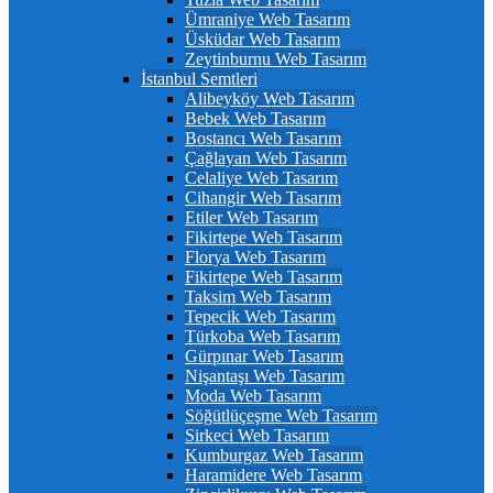
Ümraniye Web Tasarım
Üsküdar Web Tasarım
Zeytinburnu Web Tasarım
İstanbul Semtleri
Alibeyköy Web Tasarım
Bebek Web Tasarım
Bostancı Web Tasarım
Çağlayan Web Tasarım
Celaliye Web Tasarım
Cihangir Web Tasarım
Etiler Web Tasarım
Fikirtepe Web Tasarım
Florya Web Tasarım
Fikirtepe Web Tasarım
Taksim Web Tasarım
Tepecik Web Tasarım
Türkoba Web Tasarım
Gürpınar Web Tasarım
Nişantaşı Web Tasarım
Moda Web Tasarım
Söğütlüçeşme Web Tasarım
Sirkeci Web Tasarım
Kumburgaz Web Tasarım
Haramidere Web Tasarım