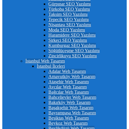
Gürpınar SEO Yazılımı
Türkoba SEO Yazılımı
Taksim SEO Yazılımı
Tepecik SEO Yazılımı
Nişantaşı SEO Yazılımı
Moda SEO Yazılımı
Haramidere SEO Yazılımı
Sirkeci SEO Yazılımı
Kumburgaz SEO Yazılımı
Söğütlüçeşme SEO Yazılımı
Zincirlikuyu SEO Yazılımı
İstanbul Web Tasarım
İstanbul İlçeleri
Adalar Web Tasarım
Arnavutköy Web Tasarım
Ataşehir Web Tasarım
Avcılar Web Tasarım
Bağcılar Web Tasarım
Bahçelievler Web Tasarım
Bakırköy Web Tasarım
Başakşehir Web Tasarım
Bayrampaşa Web Tasarım
Beşiktaş Web Tasarım
Beykoz Web Tasarım
Beylikdüzü Web Tasarım