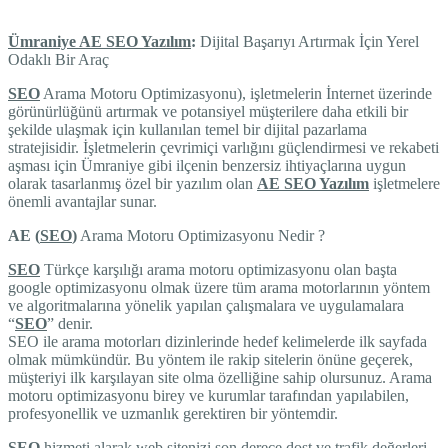
Ümraniye AE SEO Yazılım
:
Dijital Başarıyı Artırmak İçin Yerel
Odaklı Bir Araç
SEO
Arama Motoru Optimizasyonu), işletmelerin İnternet üzerinde
görünürlüğünü artırmak ve potansiyel müşterilere daha etkili bir
şekilde ulaşmak için kullanılan temel bir dijital pazarlama
stratejisidir. İşletmelerin çevrimiçi varlığını güçlendirmesi ve rekabeti
aşması için Ümraniye gibi ilçenin benzersiz ihtiyaçlarına uygun
olarak tasarlanmış özel bir yazılım olan
AE SEO Yazılım
işletmelere
önemli avantajlar sunar.
AE (
SEO
)
Arama Motoru Optimizasyonu Nedir ?
SEO
Türkçe karşılığı arama motoru optimizasyonu olan başta
google optimizasyonu olmak üzere tüm arama motorlarının yöntem
ve algoritmalarına yönelik yapılan çalışmalara ve uygulamalara
“
SEO
” denir.
SEO ile arama motorları dizinlerinde hedef kelimelerde ilk sayfada
olmak mümkündür. Bu yöntem ile rakip sitelerin önüne geçerek,
müşteriyi ilk karşılayan site olma özelliğine sahip olursunuz. Arama
motoru optimizasyonu birey ve kurumlar tarafından yapılabilen,
profesyonellik ve uzmanlık gerektiren bir yöntemdir.
SEO
hizmeti alarak web sitenizi son derece dost ve trafik değerleri