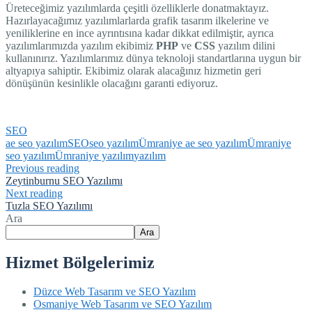
Üreteceğimiz yazılımlarda çeşitli özelliklerle donatmaktayız.
Hazırlayacağımız yazılımlarlarda grafik tasarım ilkelerine ve
yeniliklerine en ince ayrıntısına kadar dikkat edilmiştir, ayrıca
yazılımlarımızda yazılım ekibimiz
PHP
ve
CSS
yazılım dilini
kullanınırız. Yazılımlarımız dünya teknoloji standartlarına uygun bir
altyapıya sahiptir. Ekibimiz olarak alacağınız hizmetin geri
dönüşünün kesinlikle olacağını garanti ediyoruz.
SEO
ae seo yazılım
SEO
seo yazılım
Ümraniye ae seo yazılım
Ümraniye
seo yazılım
Ümraniye yazılım
yazılım
Previous reading
Zeytinburnu SEO Yazılımı
Next reading
Tuzla SEO Yazılımı
Ara
Ara
Hizmet Bölgelerimiz
Düzce Web Tasarım ve SEO Yazılım
Osmaniye Web Tasarım ve SEO Yazılım