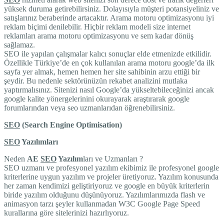
yüksek duruma getirebilirsiniz. Dolayısıyla müşteri potansiyeliniz ve
satışlarınız beraberinde artacaktır. Arama motoru optimizasyonu iyi
reklam biçimi denilebilir. Hiçbir reklam modeli size internet
reklamları arama motoru optimizasyonu ve sem kadar dönüş
sağlamaz.
SEO ile yapılan çalışmalar kalıcı sonuçlar elde etmenizde etkilidir.
Özellikle Türkiye’de en çok kullanılan arama motoru google’da ilk
sayfa yer almak, hemen hemen her site sahibinin arzu ettiği bir
şeydir. Bu nedenle sektörünüzün rekabet analizini mutlaka
yaptırmalısınız. Sitenizi nasıl Google’da yükseltebileceğinizi ancak
google kalite yönergelerinini okurayarak araştırarak google
forumlarından veya seo uzmanlarıdan öğrenebilirsiniz.
SEO
(Search Engine Optimisation)
SEO
Yazılımları
Neden
AE
SEO
Yazılım
ları ve Uzmanları ?
SEO uzmanı ve profesyonel yazılım ekibimiz ile profesyonel google
kriterlerine uygun yazılım ve projeler üretiyoruz. Yazılım konusunda
her zaman kendimizi geliştiriyoruz ve google en büyük kriterlerin
biride yazılım olduğunu düşünüyoruz. Yazılımlarımızda flash ve
animasyon tarzı şeyler kullanmadan W3C Google Page Speed
kurallarına göre sitelerinizi hazırlıyoruz.