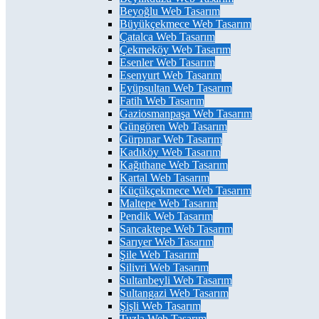
Beyoğlu Web Tasarım
Büyükçekmece Web Tasarım
Çatalca Web Tasarım
Çekmeköy Web Tasarım
Esenler Web Tasarım
Esenyurt Web Tasarım
Eyüpsultan Web Tasarım
Fatih Web Tasarım
Gaziosmanpaşa Web Tasarım
Güngören Web Tasarım
Gürpınar Web Tasarım
Kadıköy Web Tasarım
Kağıthane Web Tasarım
Kartal Web Tasarım
Küçükçekmece Web Tasarım
Maltepe Web Tasarım
Pendik Web Tasarım
Sancaktepe Web Tasarım
Sarıyer Web Tasarım
Şile Web Tasarım
Silivri Web Tasarım
Sultanbeyli Web Tasarım
Sultangazi Web Tasarım
Şişli Web Tasarım
Tuzla Web Tasarım