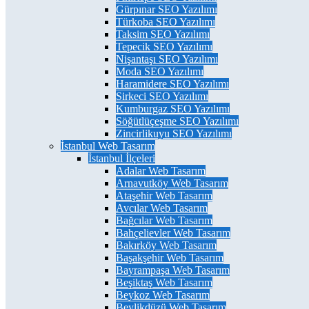
Gürpınar SEO Yazılımı
Türkoba SEO Yazılımı
Taksim SEO Yazılımı
Tepecik SEO Yazılımı
Nişantaşı SEO Yazılımı
Moda SEO Yazılımı
Haramidere SEO Yazılımı
Sirkeci SEO Yazılımı
Kumburgaz SEO Yazılımı
Söğütlüçeşme SEO Yazılımı
Zincirlikuyu SEO Yazılımı
İstanbul Web Tasarım
İstanbul İlçeleri
Adalar Web Tasarım
Arnavutköy Web Tasarım
Ataşehir Web Tasarım
Avcılar Web Tasarım
Bağcılar Web Tasarım
Bahçelievler Web Tasarım
Bakırköy Web Tasarım
Başakşehir Web Tasarım
Bayrampaşa Web Tasarım
Beşiktaş Web Tasarım
Beykoz Web Tasarım
Beylikdüzü Web Tasarım