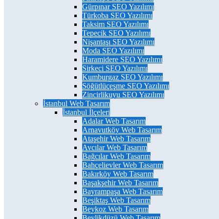
Gürpınar SEO Yazılımı
Türkoba SEO Yazılımı
Taksim SEO Yazılımı
Tepecik SEO Yazılımı
Nişantaşı SEO Yazılımı
Moda SEO Yazılımı
Haramidere SEO Yazılımı
Sirkeci SEO Yazılımı
Kumburgaz SEO Yazılımı
Söğütlüçeşme SEO Yazılımı
Zincirlikuyu SEO Yazılımı
İstanbul Web Tasarım
İstanbul İlçeleri
Adalar Web Tasarım
Arnavutköy Web Tasarım
Ataşehir Web Tasarım
Avcılar Web Tasarım
Bağcılar Web Tasarım
Bahçelievler Web Tasarım
Bakırköy Web Tasarım
Başakşehir Web Tasarım
Bayrampaşa Web Tasarım
Beşiktaş Web Tasarım
Beykoz Web Tasarım
Beylikdüzü Web Tasarım