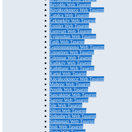
Beyoğlu Web Tasarım
Büyükçekmece Web Tasarım
Çatalca Web Tasarım
Çekmeköy Web Tasarım
Esenler Web Tasarım
Esenyurt Web Tasarım
Eyüpsultan Web Tasarım
Fatih Web Tasarım
Gaziosmanpaşa Web Tasarım
Güngören Web Tasarım
Gürpınar Web Tasarım
Kadıköy Web Tasarım
Kağıthane Web Tasarım
Kartal Web Tasarım
Küçükçekmece Web Tasarım
Maltepe Web Tasarım
Pendik Web Tasarım
Sancaktepe Web Tasarım
Sarıyer Web Tasarım
Şile Web Tasarım
Silivri Web Tasarım
Sultanbeyli Web Tasarım
Sultangazi Web Tasarım
Şişli Web Tasarım
Tuzla Web Tasarım