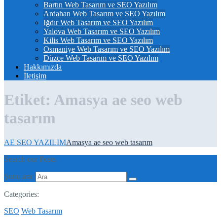
Bartın Web Tasarım ve SEO Yazılım
Ardahan Web Tasarım ve SEO Yazılım
Iğdır Web Tasarım ve SEO Yazılım
Yalova Web Tasarım ve SEO Yazılım
Kilis Web Tasarım ve SEO Yazılım
Osmaniye Web Tasarım ve SEO Yazılım
Düzce Web Tasarım ve SEO Yazılım
Hakkımızda
İletişim
Etiket:
Amasya ae seo web
tasarım
AE SEO YAZILIM
Amasya ae seo web tasarım
Search our Posts
Şunu ara:
Categories:
SEO
Web Tasarım