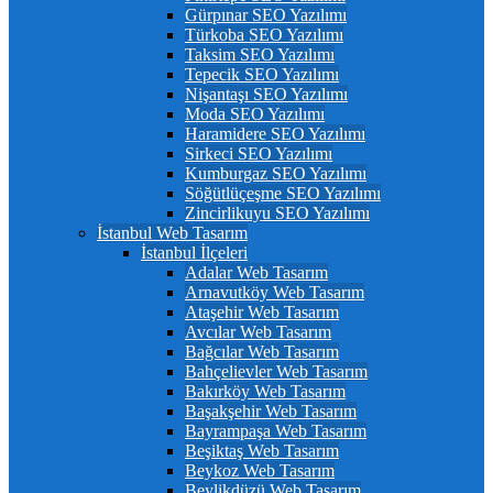
Gürpınar SEO Yazılımı
Türkoba SEO Yazılımı
Taksim SEO Yazılımı
Tepecik SEO Yazılımı
Nişantaşı SEO Yazılımı
Moda SEO Yazılımı
Haramidere SEO Yazılımı
Sirkeci SEO Yazılımı
Kumburgaz SEO Yazılımı
Söğütlüçeşme SEO Yazılımı
Zincirlikuyu SEO Yazılımı
İstanbul Web Tasarım
İstanbul İlçeleri
Adalar Web Tasarım
Arnavutköy Web Tasarım
Ataşehir Web Tasarım
Avcılar Web Tasarım
Bağcılar Web Tasarım
Bahçelievler Web Tasarım
Bakırköy Web Tasarım
Başakşehir Web Tasarım
Bayrampaşa Web Tasarım
Beşiktaş Web Tasarım
Beykoz Web Tasarım
Beylikdüzü Web Tasarım