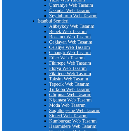
Ümraniye Web Tasarım
Üsküdar Web Tasarım
Zeytinburnu Web Tasarım
İstanbul Semtleri
Alibeyköy Web Tasarım
Bebek Web Tasarım
Bostancı Web Tasarım
Çağlayan Web Tasarım
Celaliye Web Tasarım
Cihangir Web Tasarım
Etiler Web Tasarım
Fikirtepe Web Tasarım
Florya Web Tasarım
Fikirtepe Web Tasarım
Taksim Web Tasarım
Tepecik Web Tasarım
Türkoba Web Tasarım
Gürpınar Web Tasarım
Nişantaşı Web Tasarım
Moda Web Tasarım
Söğütlüçeşme Web Tasarım
Sirkeci Web Tasarım
Kumburgaz Web Tasarım
Haramidere Web Tasarım