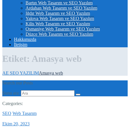
Bartın Web Tasarım ve SEO Yazılım
Ardahan Web Tasarım ve SEO Yazılım
Iğdır Web Tasarım ve SEO Yazılım
Yalova Web Tasarım ve SEO Yazılım
Kilis Web Tasarım ve SEO Yazılım
Osmaniye Web Tasarım ve SEO Yazılım
Düzce Web Tasarım ve SEO Yazılım
Hakkımızda
İletişim
Etiket:
Amasya web
AE SEO YAZILIM
Amasya web
Search our Posts
Şunu ara:
Categories:
SEO
Web Tasarım
Ekim 20, 2023