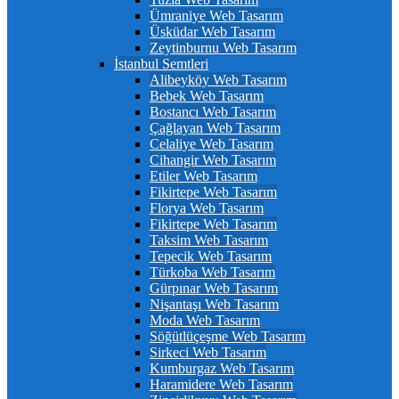
Ümraniye Web Tasarım
Üsküdar Web Tasarım
Zeytinburnu Web Tasarım
İstanbul Semtleri
Alibeyköy Web Tasarım
Bebek Web Tasarım
Bostancı Web Tasarım
Çağlayan Web Tasarım
Celaliye Web Tasarım
Cihangir Web Tasarım
Etiler Web Tasarım
Fikirtepe Web Tasarım
Florya Web Tasarım
Fikirtepe Web Tasarım
Taksim Web Tasarım
Tepecik Web Tasarım
Türkoba Web Tasarım
Gürpınar Web Tasarım
Nişantaşı Web Tasarım
Moda Web Tasarım
Söğütlüçeşme Web Tasarım
Sirkeci Web Tasarım
Kumburgaz Web Tasarım
Haramidere Web Tasarım