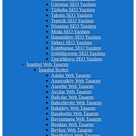
Gürpınar SEO Yazılımı
Türkoba SEO Yazılımı
Taksim SEO Yazılımı
Tepecik SEO Yazılımı
Nişantaşı SEO Yazılımı
Moda SEO Yazılımı
Haramidere SEO Yazılımı
Sirkeci SEO Yazılımı
Kumburgaz SEO Yazılımı
Söğütlüçeşme SEO Yazılımı
Zincirlikuyu SEO Yazılımı
İstanbul Web Tasarım
İstanbul İlçeleri
Adalar Web Tasarım
Arnavutköy Web Tasarım
Ataşehir Web Tasarım
Avcılar Web Tasarım
Bağcılar Web Tasarım
Bahçelievler Web Tasarım
Bakırköy Web Tasarım
Başakşehir Web Tasarım
Bayrampaşa Web Tasarım
Beşiktaş Web Tasarım
Beykoz Web Tasarım
Beylikdüzü Web Tasarım