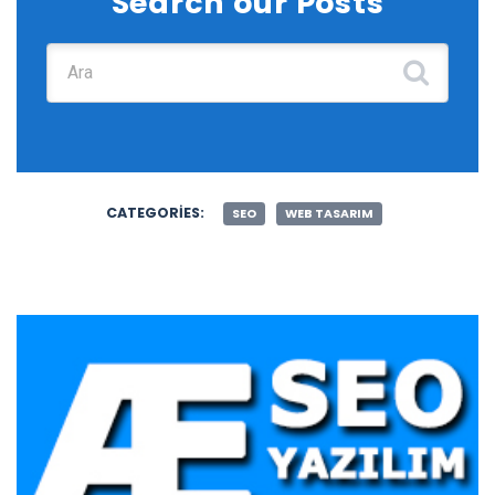
Search our Posts
Şunu ara:
CATEGORIES:
SEO
WEB TASARIM