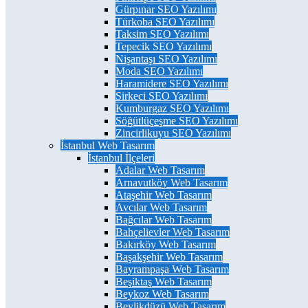
Gürpınar SEO Yazılımı
Türkoba SEO Yazılımı
Taksim SEO Yazılımı
Tepecik SEO Yazılımı
Nişantaşı SEO Yazılımı
Moda SEO Yazılımı
Haramidere SEO Yazılımı
Sirkeci SEO Yazılımı
Kumburgaz SEO Yazılımı
Söğütlüçeşme SEO Yazılımı
Zincirlikuyu SEO Yazılımı
İstanbul Web Tasarım
İstanbul İlçeleri
Adalar Web Tasarım
Arnavutköy Web Tasarım
Ataşehir Web Tasarım
Avcılar Web Tasarım
Bağcılar Web Tasarım
Bahçelievler Web Tasarım
Bakırköy Web Tasarım
Başakşehir Web Tasarım
Bayrampaşa Web Tasarım
Beşiktaş Web Tasarım
Beykoz Web Tasarım
Beylikdüzü Web Tasarım