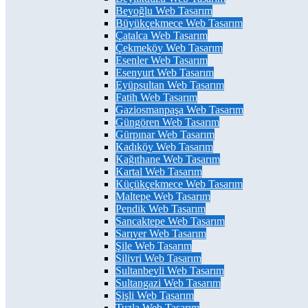
Beyoğlu Web Tasarım
Büyükçekmece Web Tasarım
Çatalca Web Tasarım
Çekmeköy Web Tasarım
Esenler Web Tasarım
Esenyurt Web Tasarım
Eyüpsultan Web Tasarım
Fatih Web Tasarım
Gaziosmanpaşa Web Tasarım
Güngören Web Tasarım
Gürpınar Web Tasarım
Kadıköy Web Tasarım
Kağıthane Web Tasarım
Kartal Web Tasarım
Küçükçekmece Web Tasarım
Maltepe Web Tasarım
Pendik Web Tasarım
Sancaktepe Web Tasarım
Sarıyer Web Tasarım
Şile Web Tasarım
Silivri Web Tasarım
Sultanbeyli Web Tasarım
Sultangazi Web Tasarım
Şişli Web Tasarım
Tuzla Web Tasarım