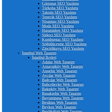
Gürpınar SEO Yazılımı
Türkoba SEO Yazılımı
Taksim SEO Yazılımı
Tepecik SEO Yazılımı
Nişantaşı SEO Yazılımı
Moda SEO Yazılımı
Haramidere SEO Yazılımı
Sirkeci SEO Yazılımı
Kumburgaz SEO Yazılımı
Söğütlüçeşme SEO Yazılımı
Zincirlikuyu SEO Yazılımı
İstanbul Web Tasarım
İstanbul İlçeleri
Adalar Web Tasarım
Arnavutköy Web Tasarım
Ataşehir Web Tasarım
Avcılar Web Tasarım
Bağcılar Web Tasarım
Bahçelievler Web Tasarım
Bakırköy Web Tasarım
Başakşehir Web Tasarım
Bayrampaşa Web Tasarım
Beşiktaş Web Tasarım
Beykoz Web Tasarım
Beylikdüzü Web Tasarım