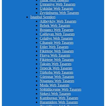
Ümraniye Web Tasarım
Üsküdar Web Tasarım
Zeytinburnu Web Tasarım
İstanbul Semtleri
Alibeyköy Web Tasarım
Bebek Web Tasarım
Bostancı Web Tasarım
Çağlayan Web Tasarım
Celaliye Web Tasarım
Cihangir Web Tasarım
Etiler Web Tasarım
Fikirtepe Web Tasarım
Florya Web Tasarım
Fikirtepe Web Tasarım
Taksim Web Tasarım
Tepecik Web Tasarım
Türkoba Web Tasarım
Gürpınar Web Tasarım
Nişantaşı Web Tasarım
Moda Web Tasarım
Söğütlüçeşme Web Tasarım
Sirkeci Web Tasarım
Kumburgaz Web Tasarım
Haramidere Web Tasarım