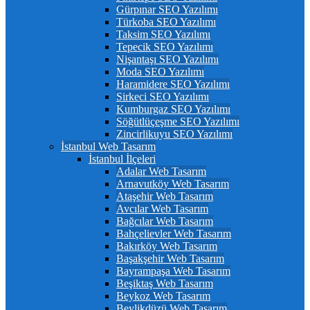
Gürpınar SEO Yazılımı
Türkoba SEO Yazılımı
Taksim SEO Yazılımı
Tepecik SEO Yazılımı
Nişantaşı SEO Yazılımı
Moda SEO Yazılımı
Haramidere SEO Yazılımı
Sirkeci SEO Yazılımı
Kumburgaz SEO Yazılımı
Söğütlüçeşme SEO Yazılımı
Zincirlikuyu SEO Yazılımı
İstanbul Web Tasarım
İstanbul İlçeleri
Adalar Web Tasarım
Arnavutköy Web Tasarım
Ataşehir Web Tasarım
Avcılar Web Tasarım
Bağcılar Web Tasarım
Bahçelievler Web Tasarım
Bakırköy Web Tasarım
Başakşehir Web Tasarım
Bayrampaşa Web Tasarım
Beşiktaş Web Tasarım
Beykoz Web Tasarım
Beylikdüzü Web Tasarım