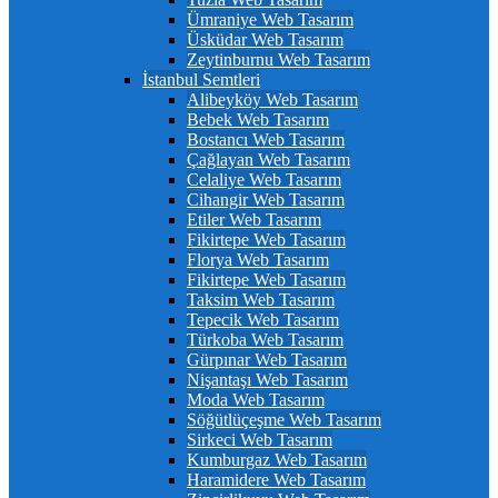
Ümraniye Web Tasarım
Üsküdar Web Tasarım
Zeytinburnu Web Tasarım
İstanbul Semtleri
Alibeyköy Web Tasarım
Bebek Web Tasarım
Bostancı Web Tasarım
Çağlayan Web Tasarım
Celaliye Web Tasarım
Cihangir Web Tasarım
Etiler Web Tasarım
Fikirtepe Web Tasarım
Florya Web Tasarım
Fikirtepe Web Tasarım
Taksim Web Tasarım
Tepecik Web Tasarım
Türkoba Web Tasarım
Gürpınar Web Tasarım
Nişantaşı Web Tasarım
Moda Web Tasarım
Söğütlüçeşme Web Tasarım
Sirkeci Web Tasarım
Kumburgaz Web Tasarım
Haramidere Web Tasarım