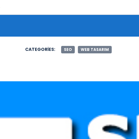
Şunu ara:
CATEGORIES:
SEO
WEB TASARIM