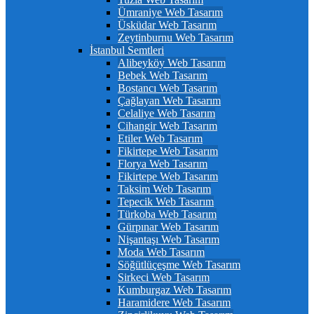
Ümraniye Web Tasarım
Üsküdar Web Tasarım
Zeytinburnu Web Tasarım
İstanbul Semtleri
Alibeyköy Web Tasarım
Bebek Web Tasarım
Bostancı Web Tasarım
Çağlayan Web Tasarım
Celaliye Web Tasarım
Cihangir Web Tasarım
Etiler Web Tasarım
Fikirtepe Web Tasarım
Florya Web Tasarım
Fikirtepe Web Tasarım
Taksim Web Tasarım
Tepecik Web Tasarım
Türkoba Web Tasarım
Gürpınar Web Tasarım
Nişantaşı Web Tasarım
Moda Web Tasarım
Söğütlüçeşme Web Tasarım
Sirkeci Web Tasarım
Kumburgaz Web Tasarım
Haramidere Web Tasarım