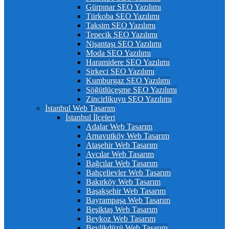
Gürpınar SEO Yazılımı
Türkoba SEO Yazılımı
Taksim SEO Yazılımı
Tepecik SEO Yazılımı
Nişantaşı SEO Yazılımı
Moda SEO Yazılımı
Haramidere SEO Yazılımı
Sirkeci SEO Yazılımı
Kumburgaz SEO Yazılımı
Söğütlüçeşme SEO Yazılımı
Zincirlikuyu SEO Yazılımı
İstanbul Web Tasarım
İstanbul İlçeleri
Adalar Web Tasarım
Arnavutköy Web Tasarım
Ataşehir Web Tasarım
Avcılar Web Tasarım
Bağcılar Web Tasarım
Bahçelievler Web Tasarım
Bakırköy Web Tasarım
Başakşehir Web Tasarım
Bayrampaşa Web Tasarım
Beşiktaş Web Tasarım
Beykoz Web Tasarım
Beylikdüzü Web Tasarım