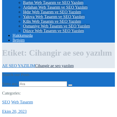
Bartın Web Tasarım ve SEO Yazılım
Ardahan Web Tasarım ve SEO Yazılım
Iğdır Web Tasarım ve SEO Yazılım
Yalova Web Tasarım ve SEO Yazılım
Kilis Web Tasarım ve SEO Yazılım
Osmaniye Web Tasarım ve SEO Yazılım
Düzce Web Tasarım ve SEO Yazılım
Hakkımızda
İletişim
Etiket:
Cihangir ae seo yazılım
AE SEO YAZILIM
Cihangir ae seo yazılım
Search our Posts
Şunu ara:
Categories:
SEO
Web Tasarım
Ekim 20, 2023