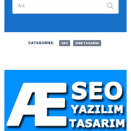
Şunu ara:
CATEGORIES:
SEO
WEB TASARIM