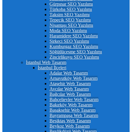
Gürpınar SEO Yazılımı
Türkoba SEO Yazılımı
Taksim SEO Yazılımı
Tepecik SEO Yazılımı
Nişantaşı SEO Yazılımı
Moda SEO Yazılımı
Haramidere SEO Yazılımı
Sirkeci SEO Yazılımı
Kumburgaz SEO Yazılımı
Söğütlüçeşme SEO Yazılımı
Zincirlikuyu SEO Yazılımı
İstanbul Web Tasarım
İstanbul İlçeleri
Adalar Web Tasarım
Arnavutköy Web Tasarım
Ataşehir Web Tasarım
Avcılar Web Tasarım
Bağcılar Web Tasarım
Bahçelievler Web Tasarım
Bakırköy Web Tasarım
Başakşehir Web Tasarım
Bayrampaşa Web Tasarım
Beşiktaş Web Tasarım
Beykoz Web Tasarım
Beylikdüzü Web Tasarım