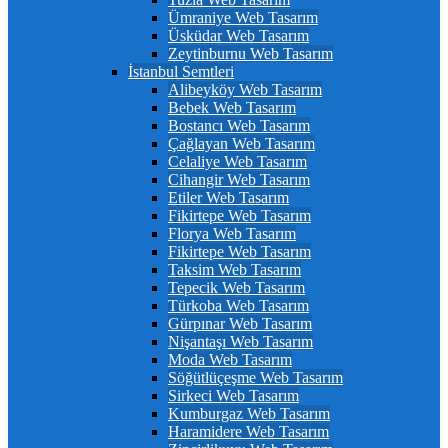
Ümraniye Web Tasarım
Üsküdar Web Tasarım
Zeytinburnu Web Tasarım
İstanbul Semtleri
Alibeyköy Web Tasarım
Bebek Web Tasarım
Bostancı Web Tasarım
Çağlayan Web Tasarım
Celaliye Web Tasarım
Cihangir Web Tasarım
Etiler Web Tasarım
Fikirtepe Web Tasarım
Florya Web Tasarım
Fikirtepe Web Tasarım
Taksim Web Tasarım
Tepecik Web Tasarım
Türkoba Web Tasarım
Gürpınar Web Tasarım
Nişantaşı Web Tasarım
Moda Web Tasarım
Söğütlüçeşme Web Tasarım
Sirkeci Web Tasarım
Kumburgaz Web Tasarım
Haramidere Web Tasarım