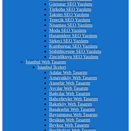
Gürpınar SEO Yazılımı
Türkoba SEO Yazılımı
Taksim SEO Yazılımı
Tepecik SEO Yazılımı
Nişantaşı SEO Yazılımı
Moda SEO Yazılımı
Haramidere SEO Yazılımı
Sirkeci SEO Yazılımı
Kumburgaz SEO Yazılımı
Söğütlüçeşme SEO Yazılımı
Zincirlikuyu SEO Yazılımı
İstanbul Web Tasarım
İstanbul İlçeleri
Adalar Web Tasarım
Arnavutköy Web Tasarım
Ataşehir Web Tasarım
Avcılar Web Tasarım
Bağcılar Web Tasarım
Bahçelievler Web Tasarım
Bakırköy Web Tasarım
Başakşehir Web Tasarım
Bayrampaşa Web Tasarım
Beşiktaş Web Tasarım
Beykoz Web Tasarım
Beylikdüzü Web Tasarım