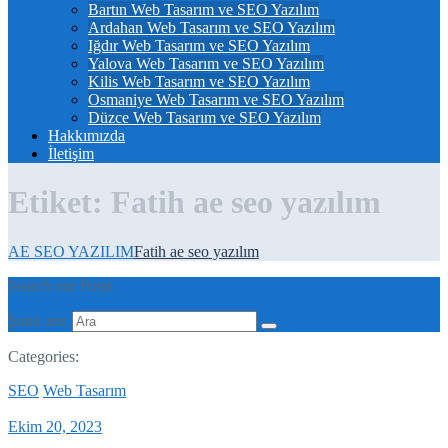
Bartın Web Tasarım ve SEO Yazılım
Ardahan Web Tasarım ve SEO Yazılım
Iğdır Web Tasarım ve SEO Yazılım
Yalova Web Tasarım ve SEO Yazılım
Kilis Web Tasarım ve SEO Yazılım
Osmaniye Web Tasarım ve SEO Yazılım
Düzce Web Tasarım ve SEO Yazılım
Hakkımızda
İletişim
Etiket:
Fatih ae seo yazılım
AE SEO YAZILIM
Fatih ae seo yazılım
Search our Posts
Şunu ara:
Categories:
SEO
Web Tasarım
Ekim 20, 2023