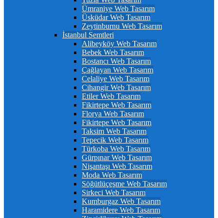
Ümraniye Web Tasarım
Üsküdar Web Tasarım
Zeytinburnu Web Tasarım
İstanbul Semtleri
Alibeyköy Web Tasarım
Bebek Web Tasarım
Bostancı Web Tasarım
Çağlayan Web Tasarım
Celaliye Web Tasarım
Cihangir Web Tasarım
Etiler Web Tasarım
Fikirtepe Web Tasarım
Florya Web Tasarım
Fikirtepe Web Tasarım
Taksim Web Tasarım
Tepecik Web Tasarım
Türkoba Web Tasarım
Gürpınar Web Tasarım
Nişantaşı Web Tasarım
Moda Web Tasarım
Söğütlüçeşme Web Tasarım
Sirkeci Web Tasarım
Kumburgaz Web Tasarım
Haramidere Web Tasarım