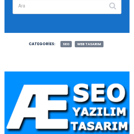
Şunu ara:
CATEGORIES:
SEO
WEB TASARIM