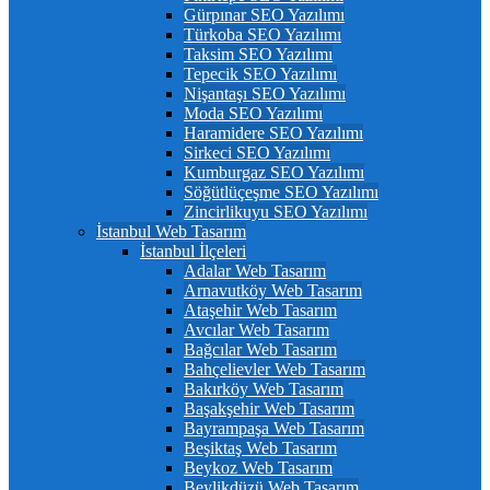
Gürpınar SEO Yazılımı
Türkoba SEO Yazılımı
Taksim SEO Yazılımı
Tepecik SEO Yazılımı
Nişantaşı SEO Yazılımı
Moda SEO Yazılımı
Haramidere SEO Yazılımı
Sirkeci SEO Yazılımı
Kumburgaz SEO Yazılımı
Söğütlüçeşme SEO Yazılımı
Zincirlikuyu SEO Yazılımı
İstanbul Web Tasarım
İstanbul İlçeleri
Adalar Web Tasarım
Arnavutköy Web Tasarım
Ataşehir Web Tasarım
Avcılar Web Tasarım
Bağcılar Web Tasarım
Bahçelievler Web Tasarım
Bakırköy Web Tasarım
Başakşehir Web Tasarım
Bayrampaşa Web Tasarım
Beşiktaş Web Tasarım
Beykoz Web Tasarım
Beylikdüzü Web Tasarım