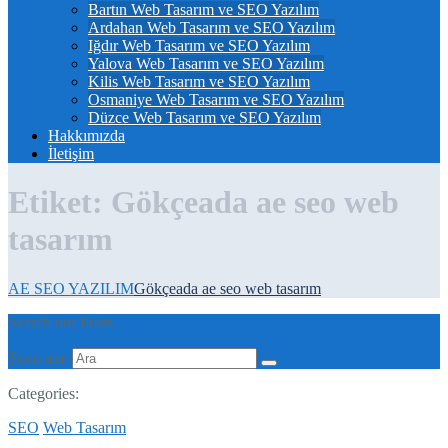
Bartın Web Tasarım ve SEO Yazılım
Ardahan Web Tasarım ve SEO Yazılım
Iğdır Web Tasarım ve SEO Yazılım
Yalova Web Tasarım ve SEO Yazılım
Kilis Web Tasarım ve SEO Yazılım
Osmaniye Web Tasarım ve SEO Yazılım
Düzce Web Tasarım ve SEO Yazılım
Hakkımızda
İletişim
Etiket:
Gökçeada ae seo web
tasarım
AE SEO YAZILIM
Gökçeada ae seo web tasarım
Search our Posts
Şunu ara:
Categories:
SEO
Web Tasarım