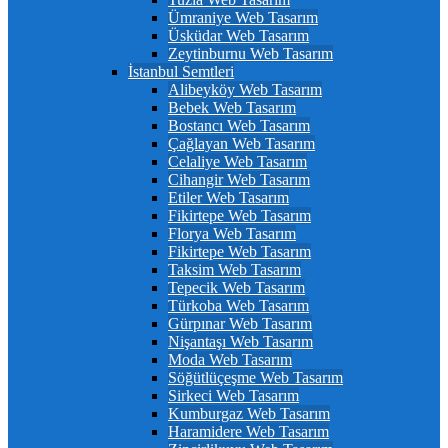
Ümraniye Web Tasarım
Üsküdar Web Tasarım
Zeytinburnu Web Tasarım
İstanbul Semtleri
Alibeyköy Web Tasarım
Bebek Web Tasarım
Bostancı Web Tasarım
Çağlayan Web Tasarım
Celaliye Web Tasarım
Cihangir Web Tasarım
Etiler Web Tasarım
Fikirtepe Web Tasarım
Florya Web Tasarım
Fikirtepe Web Tasarım
Taksim Web Tasarım
Tepecik Web Tasarım
Türkoba Web Tasarım
Gürpınar Web Tasarım
Nişantaşı Web Tasarım
Moda Web Tasarım
Söğütlüçeşme Web Tasarım
Sirkeci Web Tasarım
Kumburgaz Web Tasarım
Haramidere Web Tasarım