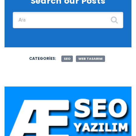
Search our Posts
Şunu ara:
CATEGORIES:
SEO
WEB TASARIM