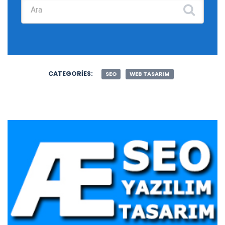
Şunu ara:
CATEGORIES:
SEO
WEB TASARIM