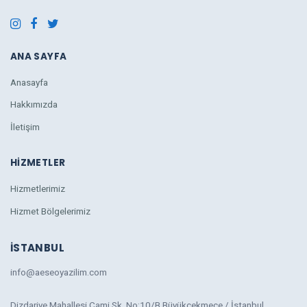
ANA SAYFA
Anasayfa
Hakkımızda
İletişim
HIZMETLER
Hizmetlerimiz
Hizmet Bölgelerimiz
İSTANBUL
info@aeseoyazilim.com
Dizdariye Mahallesi Cami Sk. No:10/B Büyükçekmece / İstanbul