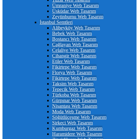
Ümraniye Web Tasarım
Üsküdar Web Tasarım
Zeytinburnu Web Tasarım
İstanbul Semtleri
Alibeyköy Web Tasarım
Bebek Web Tasarım
Bostancı Web Tasarım
Çağlayan Web Tasarım
Celaliye Web Tasarım
Cihangir Web Tasarım
Etiler Web Tasarım
Fikirtepe Web Tasarım
Florya Web Tasarım
Fikirtepe Web Tasarım
Taksim Web Tasarım
Tepecik Web Tasarım
Türkoba Web Tasarım
Gürpınar Web Tasarım
Nişantaşı Web Tasarım
Moda Web Tasarım
Söğütlüçeşme Web Tasarım
Sirkeci Web Tasarım
Kumburgaz Web Tasarım
Haramidere Web Tasarım