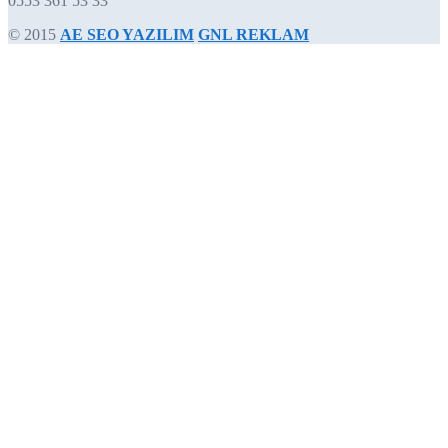
0553 361 53 33
© 2015
AE SEO YAZILIM
GNL REKLAM