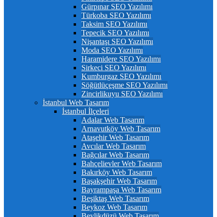
Gürpınar SEO Yazılımı
Türkoba SEO Yazılımı
Taksim SEO Yazılımı
Tepecik SEO Yazılımı
Nişantaşı SEO Yazılımı
Moda SEO Yazılımı
Haramidere SEO Yazılımı
Sirkeci SEO Yazılımı
Kumburgaz SEO Yazılımı
Söğütlüçeşme SEO Yazılımı
Zincirlikuyu SEO Yazılımı
İstanbul Web Tasarım
İstanbul İlçeleri
Adalar Web Tasarım
Arnavutköy Web Tasarım
Ataşehir Web Tasarım
Avcılar Web Tasarım
Bağcılar Web Tasarım
Bahçelievler Web Tasarım
Bakırköy Web Tasarım
Başakşehir Web Tasarım
Bayrampaşa Web Tasarım
Beşiktaş Web Tasarım
Beykoz Web Tasarım
Beylikdüzü Web Tasarım