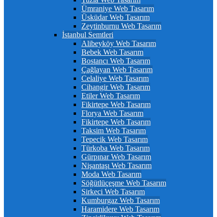
Ümraniye Web Tasarım
Üsküdar Web Tasarım
Zeytinburnu Web Tasarım
İstanbul Semtleri
Alibeyköy Web Tasarım
Bebek Web Tasarım
Bostancı Web Tasarım
Çağlayan Web Tasarım
Celaliye Web Tasarım
Cihangir Web Tasarım
Etiler Web Tasarım
Fikirtepe Web Tasarım
Florya Web Tasarım
Fikirtepe Web Tasarım
Taksim Web Tasarım
Tepecik Web Tasarım
Türkoba Web Tasarım
Gürpınar Web Tasarım
Nişantaşı Web Tasarım
Moda Web Tasarım
Söğütlüçeşme Web Tasarım
Sirkeci Web Tasarım
Kumburgaz Web Tasarım
Haramidere Web Tasarım