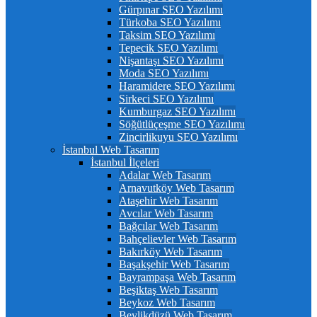
Gürpınar SEO Yazılımı
Türkoba SEO Yazılımı
Taksim SEO Yazılımı
Tepecik SEO Yazılımı
Nişantaşı SEO Yazılımı
Moda SEO Yazılımı
Haramidere SEO Yazılımı
Sirkeci SEO Yazılımı
Kumburgaz SEO Yazılımı
Söğütlüçeşme SEO Yazılımı
Zincirlikuyu SEO Yazılımı
İstanbul Web Tasarım
İstanbul İlçeleri
Adalar Web Tasarım
Arnavutköy Web Tasarım
Ataşehir Web Tasarım
Avcılar Web Tasarım
Bağcılar Web Tasarım
Bahçelievler Web Tasarım
Bakırköy Web Tasarım
Başakşehir Web Tasarım
Bayrampaşa Web Tasarım
Beşiktaş Web Tasarım
Beykoz Web Tasarım
Beylikdüzü Web Tasarım