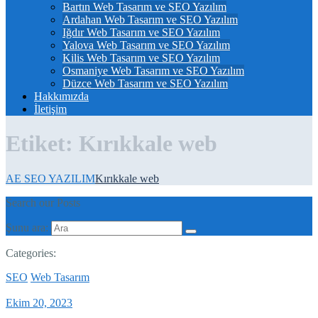
Bartın Web Tasarım ve SEO Yazılım
Ardahan Web Tasarım ve SEO Yazılım
Iğdır Web Tasarım ve SEO Yazılım
Yalova Web Tasarım ve SEO Yazılım
Kilis Web Tasarım ve SEO Yazılım
Osmaniye Web Tasarım ve SEO Yazılım
Düzce Web Tasarım ve SEO Yazılım
Hakkımızda
İletişim
Etiket:
Kırıkkale web
AE SEO YAZILIM
Kırıkkale web
Search our Posts
Şunu ara:
Categories:
SEO
Web Tasarım
Ekim 20, 2023