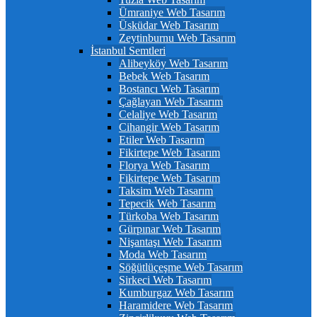
Ümraniye Web Tasarım
Üsküdar Web Tasarım
Zeytinburnu Web Tasarım
İstanbul Semtleri
Alibeyköy Web Tasarım
Bebek Web Tasarım
Bostancı Web Tasarım
Çağlayan Web Tasarım
Celaliye Web Tasarım
Cihangir Web Tasarım
Etiler Web Tasarım
Fikirtepe Web Tasarım
Florya Web Tasarım
Fikirtepe Web Tasarım
Taksim Web Tasarım
Tepecik Web Tasarım
Türkoba Web Tasarım
Gürpınar Web Tasarım
Nişantaşı Web Tasarım
Moda Web Tasarım
Söğütlüçeşme Web Tasarım
Sirkeci Web Tasarım
Kumburgaz Web Tasarım
Haramidere Web Tasarım