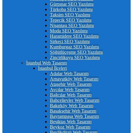
Gürpınar SEO Yazılımı
Türkoba SEO Yazılımı
Taksim SEO Yazılımı
Tepecik SEO Yazılımı
Nişantaşı SEO Yazılımı
Moda SEO Yazılımı
Haramidere SEO Yazılımı
Sirkeci SEO Yazılımı
Kumburgaz SEO Yazılımı
Söğütlüçeşme SEO Yazılımı
Zincirlikuyu SEO Yazılımı
İstanbul Web Tasarım
İstanbul İlçeleri
Adalar Web Tasarım
Arnavutköy Web Tasarım
Ataşehir Web Tasarım
Avcılar Web Tasarım
Bağcılar Web Tasarım
Bahçelievler Web Tasarım
Bakırköy Web Tasarım
Başakşehir Web Tasarım
Bayrampaşa Web Tasarım
Beşiktaş Web Tasarım
Beykoz Web Tasarım
Beylikdüzü Web Tasarım