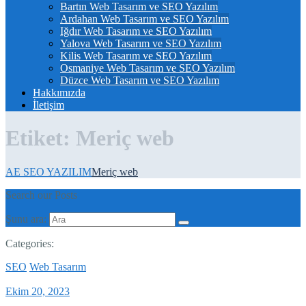
Bartın Web Tasarım ve SEO Yazılım
Ardahan Web Tasarım ve SEO Yazılım
Iğdır Web Tasarım ve SEO Yazılım
Yalova Web Tasarım ve SEO Yazılım
Kilis Web Tasarım ve SEO Yazılım
Osmaniye Web Tasarım ve SEO Yazılım
Düzce Web Tasarım ve SEO Yazılım
Hakkımızda
İletişim
Etiket:
Meriç web
AE SEO YAZILIM
Meriç web
Search our Posts
Şunu ara:
Categories:
SEO
Web Tasarım
Ekim 20, 2023