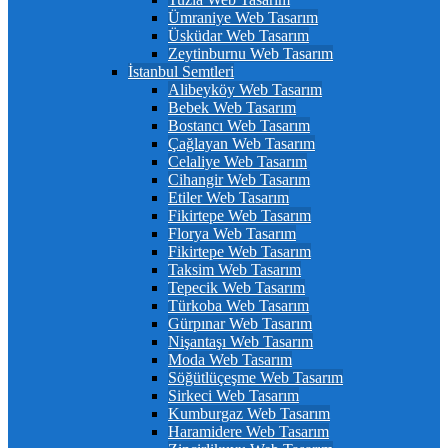
Ümraniye Web Tasarım
Üsküdar Web Tasarım
Zeytinburnu Web Tasarım
İstanbul Semtleri
Alibeyköy Web Tasarım
Bebek Web Tasarım
Bostancı Web Tasarım
Çağlayan Web Tasarım
Celaliye Web Tasarım
Cihangir Web Tasarım
Etiler Web Tasarım
Fikirtepe Web Tasarım
Florya Web Tasarım
Fikirtepe Web Tasarım
Taksim Web Tasarım
Tepecik Web Tasarım
Türkoba Web Tasarım
Gürpınar Web Tasarım
Nişantaşı Web Tasarım
Moda Web Tasarım
Söğütlüçeşme Web Tasarım
Sirkeci Web Tasarım
Kumburgaz Web Tasarım
Haramidere Web Tasarım