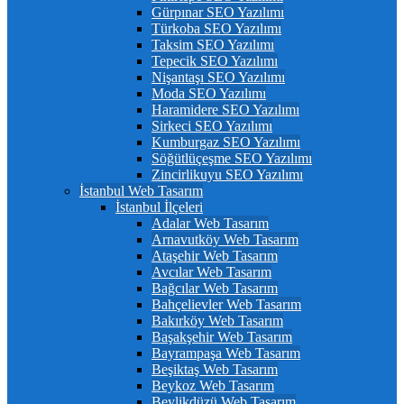
Gürpınar SEO Yazılımı
Türkoba SEO Yazılımı
Taksim SEO Yazılımı
Tepecik SEO Yazılımı
Nişantaşı SEO Yazılımı
Moda SEO Yazılımı
Haramidere SEO Yazılımı
Sirkeci SEO Yazılımı
Kumburgaz SEO Yazılımı
Söğütlüçeşme SEO Yazılımı
Zincirlikuyu SEO Yazılımı
İstanbul Web Tasarım
İstanbul İlçeleri
Adalar Web Tasarım
Arnavutköy Web Tasarım
Ataşehir Web Tasarım
Avcılar Web Tasarım
Bağcılar Web Tasarım
Bahçelievler Web Tasarım
Bakırköy Web Tasarım
Başakşehir Web Tasarım
Bayrampaşa Web Tasarım
Beşiktaş Web Tasarım
Beykoz Web Tasarım
Beylikdüzü Web Tasarım