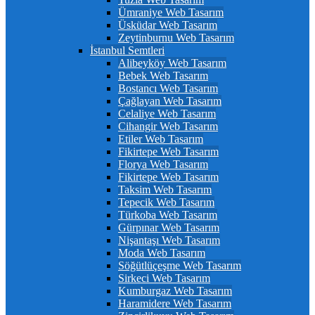
Ümraniye Web Tasarım
Üsküdar Web Tasarım
Zeytinburnu Web Tasarım
İstanbul Semtleri
Alibeyköy Web Tasarım
Bebek Web Tasarım
Bostancı Web Tasarım
Çağlayan Web Tasarım
Celaliye Web Tasarım
Cihangir Web Tasarım
Etiler Web Tasarım
Fikirtepe Web Tasarım
Florya Web Tasarım
Fikirtepe Web Tasarım
Taksim Web Tasarım
Tepecik Web Tasarım
Türkoba Web Tasarım
Gürpınar Web Tasarım
Nişantaşı Web Tasarım
Moda Web Tasarım
Söğütlüçeşme Web Tasarım
Sirkeci Web Tasarım
Kumburgaz Web Tasarım
Haramidere Web Tasarım