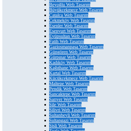
Beyoğlu Web Tasarım
Büyükçekmece Web Tasarım
Çatalca Web Tasarım
Çekmeköy Web Tasarım
Esenler Web Tasarım
Esenyurt Web Tasarım
Eyüpsultan Web Tasarım
Fatih Web Tasarım
Gaziosmanpaşa Web Tasarım
Güngören Web Tasarım
Gürpınar Web Tasarım
Kadıköy Web Tasarım
Kağıthane Web Tasarım
Kartal Web Tasarım
Küçükçekmece Web Tasarım
Maltepe Web Tasarım
Pendik Web Tasarım
Sancaktepe Web Tasarım
Sarıyer Web Tasarım
Şile Web Tasarım
Silivri Web Tasarım
Sultanbeyli Web Tasarım
Sultangazi Web Tasarım
Şişli Web Tasarım
Tuzla Web Tasarım