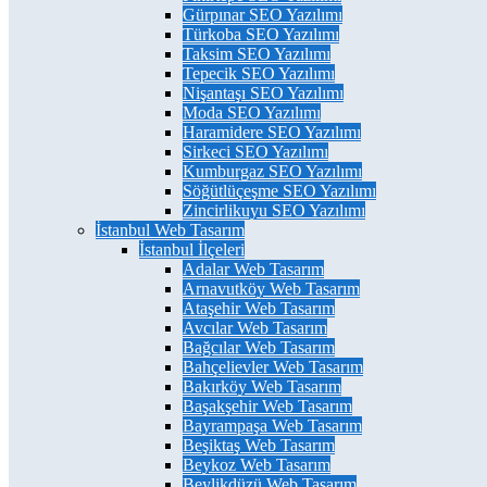
Gürpınar SEO Yazılımı
Türkoba SEO Yazılımı
Taksim SEO Yazılımı
Tepecik SEO Yazılımı
Nişantaşı SEO Yazılımı
Moda SEO Yazılımı
Haramidere SEO Yazılımı
Sirkeci SEO Yazılımı
Kumburgaz SEO Yazılımı
Söğütlüçeşme SEO Yazılımı
Zincirlikuyu SEO Yazılımı
İstanbul Web Tasarım
İstanbul İlçeleri
Adalar Web Tasarım
Arnavutköy Web Tasarım
Ataşehir Web Tasarım
Avcılar Web Tasarım
Bağcılar Web Tasarım
Bahçelievler Web Tasarım
Bakırköy Web Tasarım
Başakşehir Web Tasarım
Bayrampaşa Web Tasarım
Beşiktaş Web Tasarım
Beykoz Web Tasarım
Beylikdüzü Web Tasarım