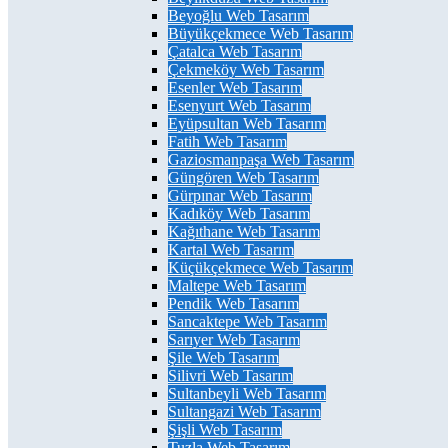
Beyoğlu Web Tasarım
Büyükçekmece Web Tasarım
Çatalca Web Tasarım
Çekmeköy Web Tasarım
Esenler Web Tasarım
Esenyurt Web Tasarım
Eyüpsultan Web Tasarım
Fatih Web Tasarım
Gaziosmanpaşa Web Tasarım
Güngören Web Tasarım
Gürpınar Web Tasarım
Kadıköy Web Tasarım
Kağıthane Web Tasarım
Kartal Web Tasarım
Küçükçekmece Web Tasarım
Maltepe Web Tasarım
Pendik Web Tasarım
Sancaktepe Web Tasarım
Sarıyer Web Tasarım
Şile Web Tasarım
Silivri Web Tasarım
Sultanbeyli Web Tasarım
Sultangazi Web Tasarım
Şişli Web Tasarım
Tuzla Web Tasarım