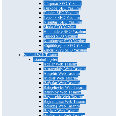
Gürpınar SEO Yazılımı
Türkoba SEO Yazılımı
Taksim SEO Yazılımı
Tepecik SEO Yazılımı
Nişantaşı SEO Yazılımı
Moda SEO Yazılımı
Haramidere SEO Yazılımı
Sirkeci SEO Yazılımı
Kumburgaz SEO Yazılımı
Söğütlüçeşme SEO Yazılımı
Zincirlikuyu SEO Yazılımı
İstanbul Web Tasarım
İstanbul İlçeleri
Adalar Web Tasarım
Arnavutköy Web Tasarım
Ataşehir Web Tasarım
Avcılar Web Tasarım
Bağcılar Web Tasarım
Bahçelievler Web Tasarım
Bakırköy Web Tasarım
Başakşehir Web Tasarım
Bayrampaşa Web Tasarım
Beşiktaş Web Tasarım
Beykoz Web Tasarım
Beylikdüzü Web Tasarım