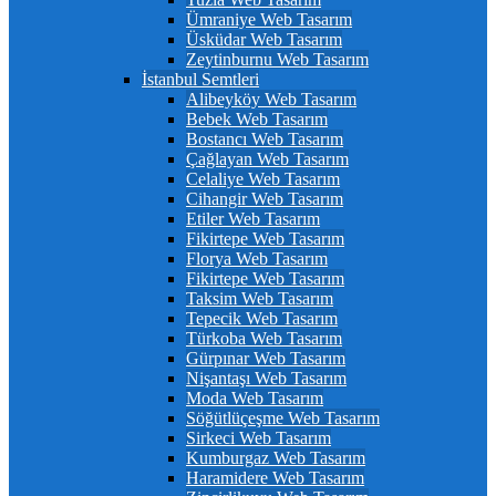
Ümraniye Web Tasarım
Üsküdar Web Tasarım
Zeytinburnu Web Tasarım
İstanbul Semtleri
Alibeyköy Web Tasarım
Bebek Web Tasarım
Bostancı Web Tasarım
Çağlayan Web Tasarım
Celaliye Web Tasarım
Cihangir Web Tasarım
Etiler Web Tasarım
Fikirtepe Web Tasarım
Florya Web Tasarım
Fikirtepe Web Tasarım
Taksim Web Tasarım
Tepecik Web Tasarım
Türkoba Web Tasarım
Gürpınar Web Tasarım
Nişantaşı Web Tasarım
Moda Web Tasarım
Söğütlüçeşme Web Tasarım
Sirkeci Web Tasarım
Kumburgaz Web Tasarım
Haramidere Web Tasarım