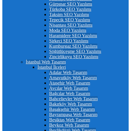
Gürpınar SEO Yazılımı
Türkoba SEO Yazılımı
Taksim SEO Yazılımı
Tepecik SEO Yazılımı
Nişantaşı SEO Yazılımı
Moda SEO Yazılımı
Haramidere SEO Yazılımı
Sirkeci SEO Yazılımı
Kumburgaz SEO Yazılımı
Söğütlüçeşme SEO Yazılımı
Zincirlikuyu SEO Yazılımı
İstanbul Web Tasarım
İstanbul İlçeleri
Adalar Web Tasarım
Arnavutköy Web Tasarım
Ataşehir Web Tasarım
Avcılar Web Tasarım
Bağcılar Web Tasarım
Bahçelievler Web Tasarım
Bakırköy Web Tasarım
Başakşehir Web Tasarım
Bayrampaşa Web Tasarım
Beşiktaş Web Tasarım
Beykoz Web Tasarım
Beylikdüzü Web Tasarım