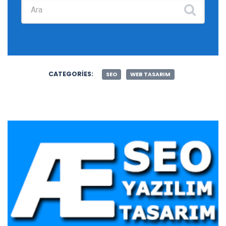
Şunu ara:
CATEGORIES:
SEO
WEB TASARIM