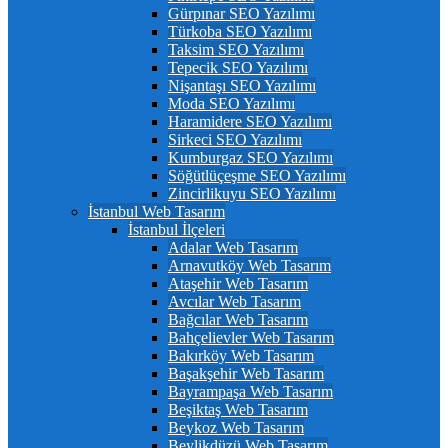
Gürpınar SEO Yazılımı
Türkoba SEO Yazılımı
Taksim SEO Yazılımı
Tepecik SEO Yazılımı
Nişantaşı SEO Yazılımı
Moda SEO Yazılımı
Haramidere SEO Yazılımı
Sirkeci SEO Yazılımı
Kumburgaz SEO Yazılımı
Söğütlüçeşme SEO Yazılımı
Zincirlikuyu SEO Yazılımı
İstanbul Web Tasarım
İstanbul İlçeleri
Adalar Web Tasarım
Arnavutköy Web Tasarım
Ataşehir Web Tasarım
Avcılar Web Tasarım
Bağcılar Web Tasarım
Bahçelievler Web Tasarım
Bakırköy Web Tasarım
Başakşehir Web Tasarım
Bayrampaşa Web Tasarım
Beşiktaş Web Tasarım
Beykoz Web Tasarım
Beylikdüzü Web Tasarım