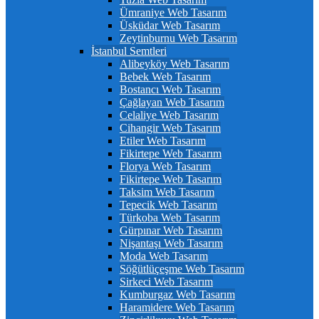
Ümraniye Web Tasarım
Üsküdar Web Tasarım
Zeytinburnu Web Tasarım
İstanbul Semtleri
Alibeyköy Web Tasarım
Bebek Web Tasarım
Bostancı Web Tasarım
Çağlayan Web Tasarım
Celaliye Web Tasarım
Cihangir Web Tasarım
Etiler Web Tasarım
Fikirtepe Web Tasarım
Florya Web Tasarım
Fikirtepe Web Tasarım
Taksim Web Tasarım
Tepecik Web Tasarım
Türkoba Web Tasarım
Gürpınar Web Tasarım
Nişantaşı Web Tasarım
Moda Web Tasarım
Söğütlüçeşme Web Tasarım
Sirkeci Web Tasarım
Kumburgaz Web Tasarım
Haramidere Web Tasarım