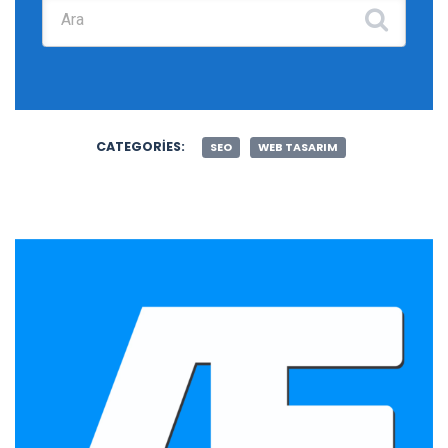
Şunu ara:
CATEGORIES:
SEO
WEB TASARIM