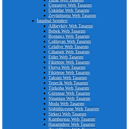
Ümraniye Web Tasarım
Üsküdar Web Tasarım
Zeytinburnu Web Tasarım
İstanbul Semtleri
Alibeyköy Web Tasarım
Bebek Web Tasarım
Bostancı Web Tasarım
Çağlayan Web Tasarım
Celaliye Web Tasarım
Cihangir Web Tasarım
Etiler Web Tasarım
Fikirtepe Web Tasarım
Florya Web Tasarım
Fikirtepe Web Tasarım
Taksim Web Tasarım
Tepecik Web Tasarım
Türkoba Web Tasarım
Gürpınar Web Tasarım
Nişantaşı Web Tasarım
Moda Web Tasarım
Söğütlüçeşme Web Tasarım
Sirkeci Web Tasarım
Kumburgaz Web Tasarım
Haramidere Web Tasarım