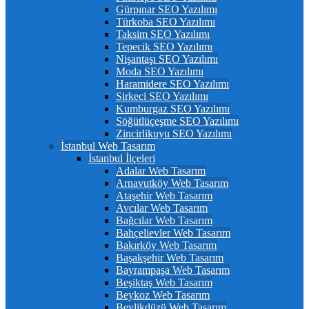
Gürpınar SEO Yazılımı
Türkoba SEO Yazılımı
Taksim SEO Yazılımı
Tepecik SEO Yazılımı
Nişantaşı SEO Yazılımı
Moda SEO Yazılımı
Haramidere SEO Yazılımı
Sirkeci SEO Yazılımı
Kumburgaz SEO Yazılımı
Söğütlüçeşme SEO Yazılımı
Zincirlikuyu SEO Yazılımı
İstanbul Web Tasarım
İstanbul İlçeleri
Adalar Web Tasarım
Arnavutköy Web Tasarım
Ataşehir Web Tasarım
Avcılar Web Tasarım
Bağcılar Web Tasarım
Bahçelievler Web Tasarım
Bakırköy Web Tasarım
Başakşehir Web Tasarım
Bayrampaşa Web Tasarım
Beşiktaş Web Tasarım
Beykoz Web Tasarım
Beylikdüzü Web Tasarım