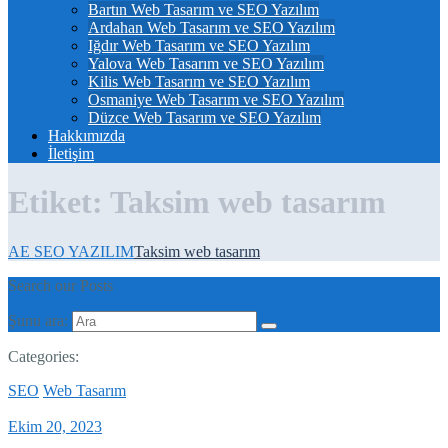
Bartın Web Tasarım ve SEO Yazılım
Ardahan Web Tasarım ve SEO Yazılım
Iğdır Web Tasarım ve SEO Yazılım
Yalova Web Tasarım ve SEO Yazılım
Kilis Web Tasarım ve SEO Yazılım
Osmaniye Web Tasarım ve SEO Yazılım
Düzce Web Tasarım ve SEO Yazılım
Hakkımızda
İletişim
Etiket:
Taksim web tasarım
AE SEO YAZILIM
Taksim web tasarım
Search our Posts
Şunu ara:
Categories:
SEO
Web Tasarım
Ekim 20, 2023