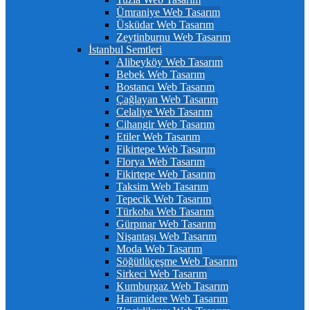
Ümraniye Web Tasarım
Üsküdar Web Tasarım
Zeytinburnu Web Tasarım
İstanbul Semtleri
Alibeyköy Web Tasarım
Bebek Web Tasarım
Bostancı Web Tasarım
Çağlayan Web Tasarım
Celaliye Web Tasarım
Cihangir Web Tasarım
Etiler Web Tasarım
Fikirtepe Web Tasarım
Florya Web Tasarım
Fikirtepe Web Tasarım
Taksim Web Tasarım
Tepecik Web Tasarım
Türkoba Web Tasarım
Gürpınar Web Tasarım
Nişantaşı Web Tasarım
Moda Web Tasarım
Söğütlüçeşme Web Tasarım
Sirkeci Web Tasarım
Kumburgaz Web Tasarım
Haramidere Web Tasarım