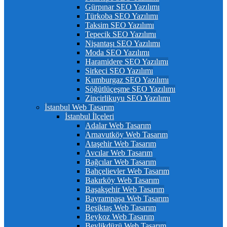
Gürpınar SEO Yazılımı
Türkoba SEO Yazılımı
Taksim SEO Yazılımı
Tepecik SEO Yazılımı
Nişantaşı SEO Yazılımı
Moda SEO Yazılımı
Haramidere SEO Yazılımı
Sirkeci SEO Yazılımı
Kumburgaz SEO Yazılımı
Söğütlüçeşme SEO Yazılımı
Zincirlikuyu SEO Yazılımı
İstanbul Web Tasarım
İstanbul İlçeleri
Adalar Web Tasarım
Arnavutköy Web Tasarım
Ataşehir Web Tasarım
Avcılar Web Tasarım
Bağcılar Web Tasarım
Bahçelievler Web Tasarım
Bakırköy Web Tasarım
Başakşehir Web Tasarım
Bayrampaşa Web Tasarım
Beşiktaş Web Tasarım
Beykoz Web Tasarım
Beylikdüzü Web Tasarım