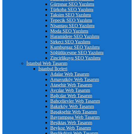
Gürpınar SEO Yazılımı
Türkoba SEO Yazılımı
Taksim SEO Yazılımı
Tepecik SEO Yazılımı
Nişantaşı SEO Yazılımı
Moda SEO Yazılımı
Haramidere SEO Yazılımı
Sirkeci SEO Yazılımı
Kumburgaz SEO Yazılımı
Söğütlüçeşme SEO Yazılımı
Zincirlikuyu SEO Yazılımı
İstanbul Web Tasarım
İstanbul İlçeleri
Adalar Web Tasarım
Arnavutköy Web Tasarım
Ataşehir Web Tasarım
Avcılar Web Tasarım
Bağcılar Web Tasarım
Bahçelievler Web Tasarım
Bakırköy Web Tasarım
Başakşehir Web Tasarım
Bayrampaşa Web Tasarım
Beşiktaş Web Tasarım
Beykoz Web Tasarım
Beylikdüzü Web Tasarım