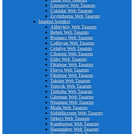
Ümraniye Web Tasarım
Üsküdar Web Tasarım
Zeytinburnu Web Tasarım
İstanbul Semtleri
Alibeyköy Web Tasarım
Bebek Web Tasarım
Bostancı Web Tasarım
Çağlayan Web Tasarım
Celaliye Web Tasarım
Cihangir Web Tasarım
Etiler Web Tasarım
Fikirtepe Web Tasarım
Florya Web Tasarım
Fikirtepe Web Tasarım
Taksim Web Tasarım
Tepecik Web Tasarım
Türkoba Web Tasarım
Gürpınar Web Tasarım
Nişantaşı Web Tasarım
Moda Web Tasarım
Söğütlüçeşme Web Tasarım
Sirkeci Web Tasarım
Kumburgaz Web Tasarım
Haramidere Web Tasarım