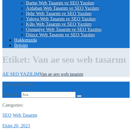
Bartın Web Tasarım ve SEO Yazılım
Ardahan Web Tasarım ve SEO Yazılım
Iğdır Web Tasarım ve SEO Yazılım
Yalova Web Tasarım ve SEO Yazılım
Kilis Web Tasarım ve SEO Yazılım
Osmaniye Web Tasarım ve SEO Yazılım
Düzce Web Tasarım ve SEO Yazılım
Hakkımızda
İletişim
Etiket:
Van ae seo web tasarım
AE SEO YAZILIM
Van ae seo web tasarım
Search our Posts
Şunu ara:
Categories:
SEO
Web Tasarım
Ekim 20, 2023